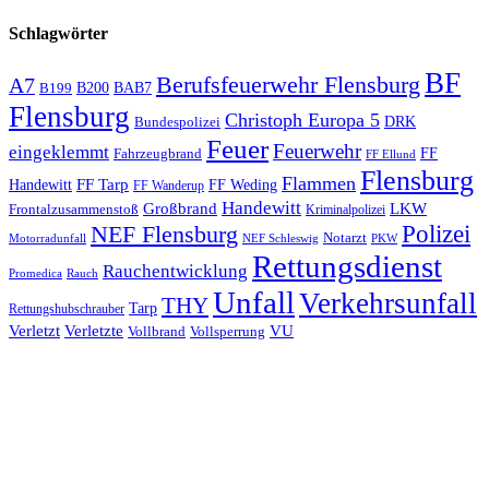
Schlagwörter
BF
Berufsfeuerwehr Flensburg
A7
B200
BAB7
B199
Flensburg
Christoph Europa 5
Bundespolizei
DRK
Feuer
Feuerwehr
eingeklemmt
Fahrzeugbrand
FF
FF Ellund
Flensburg
Flammen
FF Tarp
Handewitt
FF Weding
FF Wanderup
Handewitt
Großbrand
LKW
Frontalzusammenstoß
Kriminalpolizei
Polizei
NEF Flensburg
Notarzt
PKW
Motorradunfall
NEF Schleswig
Rettungsdienst
Rauchentwicklung
Promedica
Rauch
Unfall
Verkehrsunfall
THY
Tarp
Rettungshubschrauber
Verletzt
Verletzte
VU
Vollbrand
Vollsperrung