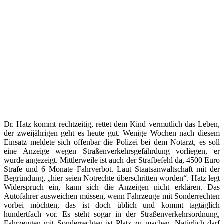
Dr. Hatz kommt rechtzeitig, rettet dem Kind vermutlich das Leben,
der zweijährigen geht es heute gut. Wenige Wochen nach diesem
Einsatz meldete sich offenbar die Polizei bei dem Notarzt, es soll
eine Anzeige wegen Straßenverkehrsgefährdung vorliegen, er
wurde angezeigt. Mittlerweile ist auch der Strafbefehl da, 4500 Euro
Strafe und 6 Monate Fahrverbot. Laut Staatsanwaltschaft mit der
Begründung, „hier seien Notrechte überschritten worden“. Hatz legt
Widerspruch ein, kann sich die Anzeigen nicht erklären. Das
Autofahrer ausweichen müssen, wenn Fahrzeuge mit Sonderrechten
vorbei möchten, das ist doch üblich und kommt tagtäglich
hundertfach vor. Es steht sogar in der Straßenverkehrsordnung,
Fahrzeugen mit Sonderrechten ist Platz zu machen. Natürlich darf