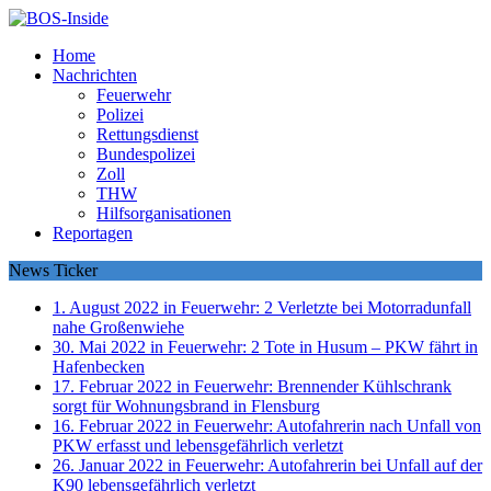
Home
Nachrichten
Feuerwehr
Polizei
Rettungsdienst
Bundespolizei
Zoll
THW
Hilfsorganisationen
Reportagen
News Ticker
1. August 2022 in Feuerwehr:
2 Verletzte bei Motorradunfall
nahe Großenwiehe
30. Mai 2022 in Feuerwehr:
2 Tote in Husum – PKW fährt in
Hafenbecken
17. Februar 2022 in Feuerwehr:
Brennender Kühlschrank
sorgt für Wohnungsbrand in Flensburg
16. Februar 2022 in Feuerwehr:
Autofahrerin nach Unfall von
PKW erfasst und lebensgefährlich verletzt
26. Januar 2022 in Feuerwehr:
Autofahrerin bei Unfall auf der
K90 lebensgefährlich verletzt