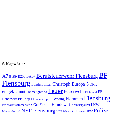
Schlagwörter
BF
Berufsfeuerwehr Flensburg
A7
B200
BAB7
B199
Flensburg
Christoph Europa 5
Bundespolizei
DRK
Feuer
Feuerwehr
eingeklemmt
Fahrzeugbrand
FF
FF Ellund
Flensburg
Flammen
FF Tarp
Handewitt
FF Weding
FF Wanderup
Handewitt
Großbrand
LKW
Frontalzusammenstoß
Kriminalpolizei
Polizei
NEF Flensburg
Notarzt
PKW
Motorradunfall
NEF Schleswig