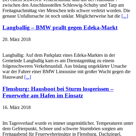
zwischen den Anschlussstellen Schleswig-Schuby und Tarp am
Freitagnachmittag vier Menschen teils schwer verletzt worden. Die
genaue Unfallursache ist noch unklar. Möglicherweise hat die
[...]
Langballig – BMW prallt gegen Edeka-Markt
20. März 2018
Langballig: Auf dem Parkplatz eines Edeka-Marktes in der
Gemeinde Langballig kam es am Dienstagmittag zu einem
folgenschweren Verkehrsunfall. Aus bislang ungeklärter Ursache
war der Fahrer einer BMW Limousine mit großer Wucht gegen die
Hauswand
[...]
Flensburg: Hausboot bei Sturm losgerissen –
Feuerwehr am Hafen im Einsatz
16. März 2018
Im Tagesverlauf wurde es immer ungemütlicher. Temperaturen unter
dem Gefrierpunkt, Schnee und schwere Sturmböen sorgten am
Freitagabend für Feuerwehreinsätze in Flensburg. Dachziegel,