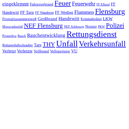
Feuer
Feuerwehr
eingeklemmt
Fahrzeugbrand
FF
FF Ellund
Flensburg
Flammen
FF Tarp
Handewitt
FF Weding
FF Wanderup
Handewitt
Großbrand
LKW
Frontalzusammenstoß
Kriminalpolizei
Polizei
NEF Flensburg
Notarzt
PKW
Motorradunfall
NEF Schleswig
Rettungsdienst
Rauchentwicklung
Promedica
Rauch
Unfall
Verkehrsunfall
THY
Tarp
Rettungshubschrauber
Verletzt
Verletzte
VU
Vollbrand
Vollsperrung