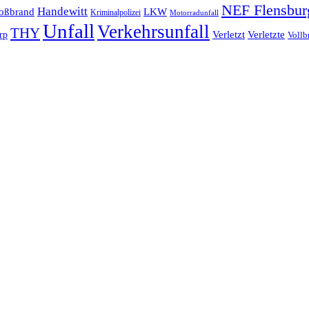
NEF Flensbur
Handewitt
oßbrand
LKW
Kriminalpolizei
Motorradunfall
Unfall
Verkehrsunfall
THY
rp
Verletzt
Verletzte
Vollb