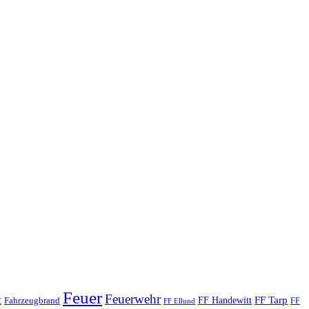
Feuer
Feuerwehr
t
FF Tarp
Fahrzeugbrand
FF Handewitt
FF
FF Ellund