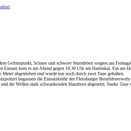
olizei
dem Gefrierpunkt, Schnee und schwere Sturmböen sorgten am Freitagab
en Einsatz kam es am Abend gegen 19.30 Uhr am Harniskai. Ein am Haf
e Meter abgetrieben und wurde nur noch durch zwei Taue gehalten.
polizei begannen die Einsatzkräfte der Flensburger Berufsfeuerwehr m
 die Wellen stark schwankenden Hausboot abgesetzt. Starke Taue wurd