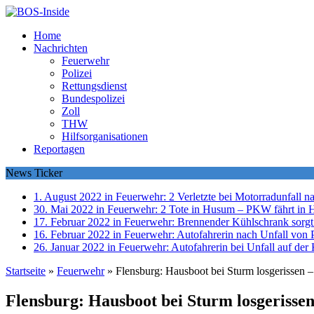
Home
Nachrichten
Feuerwehr
Polizei
Rettungsdienst
Bundespolizei
Zoll
THW
Hilfsorganisationen
Reportagen
News Ticker
1. August 2022 in Feuerwehr:
2 Verletzte bei Motorradunfall 
30. Mai 2022 in Feuerwehr:
2 Tote in Husum – PKW fährt in 
17. Februar 2022 in Feuerwehr:
Brennender Kühlschrank sorgt
16. Februar 2022 in Feuerwehr:
Autofahrerin nach Unfall von P
26. Januar 2022 in Feuerwehr:
Autofahrerin bei Unfall auf der 
Startseite
»
Feuerwehr
»
Flensburg: Hausboot bei Sturm losgerissen 
Flensburg: Hausboot bei Sturm losgerisse