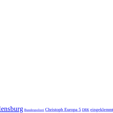
lensburg
Christoph Europa 5
eingeklemm
Bundespolizei
DRK