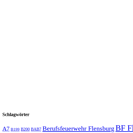
Schlagwörter
BF F
Berufsfeuerwehr Flensburg
A7
B200
BAB7
B199