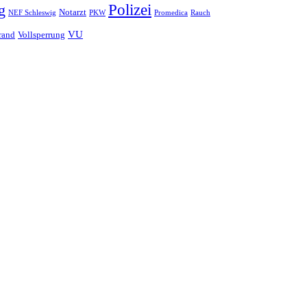
Polizei
g
Notarzt
PKW
Promedica
NEF Schleswig
Rauch
VU
rand
Vollsperrung