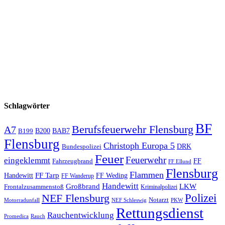
Schlagwörter
BF
Berufsfeuerwehr Flensburg
A7
B200
BAB7
B199
Flensburg
Christoph Europa 5
Bundespolizei
DRK
Feuer
Feuerwehr
eingeklemmt
Fahrzeugbrand
FF
FF Ellund
Flensburg
Flammen
FF Tarp
Handewitt
FF Weding
FF Wanderup
Handewitt
Großbrand
LKW
Frontalzusammenstoß
Kriminalpolizei
Polizei
NEF Flensburg
Notarzt
PKW
Motorradunfall
NEF Schleswig
Rettungsdienst
Rauchentwicklung
Promedica
Rauch