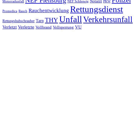
NEF Flensburg
Notarzt
PKW
Motorradunfall
NEF Schleswig
Rettungsdienst
Rauchentwicklung
Promedica
Rauch
Unfall
Verkehrsunfall
THY
Tarp
Rettungshubschrauber
Verletzt
Verletzte
VU
Vollbrand
Vollsperrung