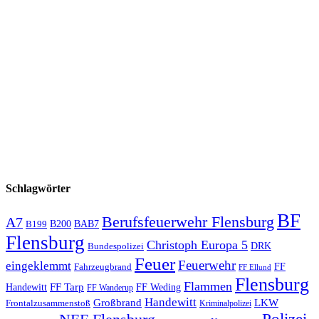
Schlagwörter
BF
Berufsfeuerwehr Flensburg
A7
B200
BAB7
B199
Flensburg
Christoph Europa 5
Bundespolizei
DRK
Feuer
Feuerwehr
eingeklemmt
Fahrzeugbrand
FF
FF Ellund
Flensburg
Flammen
FF Tarp
Handewitt
FF Weding
FF Wanderup
Handewitt
Großbrand
LKW
Frontalzusammenstoß
Kriminalpolizei
Polizei