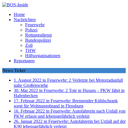
Home
Nachrichten
Feuerwehr
Polizei
Rettungsdienst
Bundespolizei
Zoll
THW
Hilfsorganisationen
Reportagen
News Ticker
1. August 2022 in Feuerwehr:
2 Verletzte bei Motorradunfall
nahe Großenwiehe
30. Mai 2022 in Feuerwehr:
2 Tote in Husum – PKW fährt in
Hafenbecken
17. Februar 2022 in Feuerwehr:
Brennender Kühlschrank
sorgt für Wohnungsbrand in Flensburg
16. Februar 2022 in Feuerwehr:
Autofahrerin nach Unfall von
PKW erfasst und lebensgefährlich verletzt
26. Januar 2022 in Feuerwehr:
Autofahrerin bei Unfall auf der
K90 lebensgefährlich verletzt