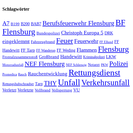
Schlagwörter
BF
Berufsfeuerwehr Flensburg
A7
B200
BAB7
B199
Flensburg
Christoph Europa 5
Bundespolizei
DRK
Feuer
Feuerwehr
eingeklemmt
Fahrzeugbrand
FF
FF Ellund
Flensburg
Flammen
FF Tarp
Handewitt
FF Weding
FF Wanderup
Handewitt
Großbrand
LKW
Frontalzusammenstoß
Kriminalpolizei
Polizei
NEF Flensburg
Notarzt
PKW
Motorradunfall
NEF Schleswig
Rettungsdienst
Rauchentwicklung
Promedica
Rauch
Unfall
Verkehrsunfall
THY
Tarp
Rettungshubschrauber
Verletzt
Verletzte
VU
Vollbrand
Vollsperrung