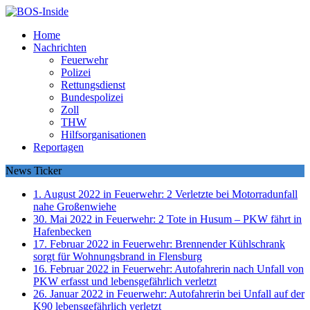
Home
Nachrichten
Feuerwehr
Polizei
Rettungsdienst
Bundespolizei
Zoll
THW
Hilfsorganisationen
Reportagen
News Ticker
1. August 2022 in Feuerwehr:
2 Verletzte bei Motorradunfall
nahe Großenwiehe
30. Mai 2022 in Feuerwehr:
2 Tote in Husum – PKW fährt in
Hafenbecken
17. Februar 2022 in Feuerwehr:
Brennender Kühlschrank
sorgt für Wohnungsbrand in Flensburg
16. Februar 2022 in Feuerwehr:
Autofahrerin nach Unfall von
PKW erfasst und lebensgefährlich verletzt
26. Januar 2022 in Feuerwehr:
Autofahrerin bei Unfall auf der
K90 lebensgefährlich verletzt