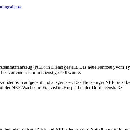
ttungsdienst
arzteinsatzfahrzeug (NEF) in Dienst gestellt. Das neue Fahrzeug vom 
hes vor einem Jahr in Dienst gestellt wurde.
zu identisch aufgebaut und ausgerüstet. Das Flensburger NEF rückt be
g auf der NEF-Wache am Franziskus-Hospital in der Dorotheenstraße.
befinden sich auf NEF und VEF alles, was im Notfall vor Ort für eine