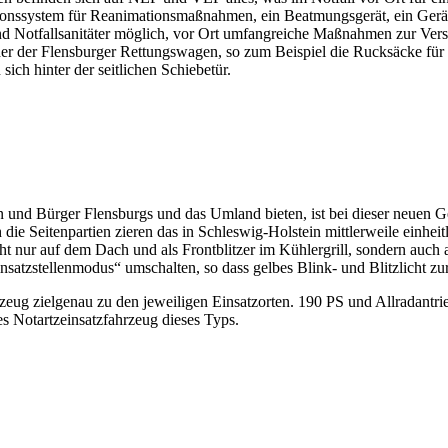
ionssystem für Reanimationsmaßnahmen, ein Beatmungsgerät, ein Gerät 
d Notfallsanitäter möglich, vor Ort umfangreiche Maßnahmen zur Verso
it der der Flensburger Rettungswagen, so zum Beispiel die Rucksäcke f
ch hinter der seitlichen Schiebetür.
 und Bürger Flensburgs und das Umland bieten, ist bei dieser neuen Ge
e Seitenpartien zieren das in Schleswig-Holstein mittlerweile einheit
cht nur auf dem Dach und als Frontblitzer im Kühlergrill, sondern auch
Einsatzstellenmodus“ umschalten, so dass gelbes Blink- und Blitzlicht z
g zielgenau zu den jeweiligen Einsatzorten. 190 PS und Allradantrieb
es Notartzeinsatzfahrzeug dieses Typs.