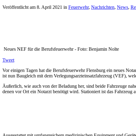
Veröffentlicht am
8. April 2021
in
Feuerwehr
,
Nachrichten
,
News
,
Re
Neues NEF für die Berufsfeuerwehr - Foto: Benjamin Nolte
Tweet
Vor einigen Tagen hat die Berufsfeuerwehr Flensburg ein neues Not
ist nun Baugleich mit dem Verlegungsarzteinsatzfahrzeug (VEF), welc
Äußerlich, wie auch von der Beladung her, sind beide Fahrzeuge nahe
denen vor Ort ein Notarzt benötigt wird. Stationiert ist das Fahrzeu
Ausgestattet mit umfangreichem medizinischen Equipment und Geräten 