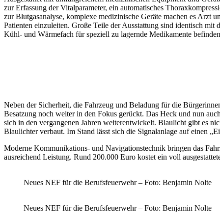
zur Erfassung der Vitalparameter, ein automatisches Thoraxkompress
zur Blutgasanalyse, komplexe medizinische Geräte machen es Arzt un
Patienten einzuleiten. Große Teile der Ausstattung sind identisch m
Kühl- und Wärmefach für speziell zu lagernde Medikamente befinden si
Neben der Sicherheit, die Fahrzeug und Beladung für die Bürgerinnen
Besatzung noch weiter in den Fokus gerückt. Das Heck und nun auch di
sich in den vergangenen Jahren weiterentwickelt. Blaulicht gibt es ni
Blaulichter verbaut. Im Stand lässt sich die Signalanlage auf einen „
Moderne Kommunikations- und Navigationstechnik bringen das Fahrzeu
ausreichend Leistung. Rund 200.000 Euro kostet ein voll ausgestattet
Neues NEF für die Berufsfeuerwehr – Foto: Benjamin Nolte
Neues NEF für die Berufsfeuerwehr – Foto: Benjamin Nolte