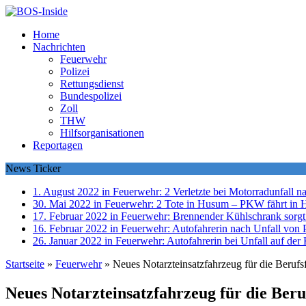
Home
Nachrichten
Feuerwehr
Polizei
Rettungsdienst
Bundespolizei
Zoll
THW
Hilfsorganisationen
Reportagen
News Ticker
1. August 2022 in Feuerwehr:
2 Verletzte bei Motorradunfall 
30. Mai 2022 in Feuerwehr:
2 Tote in Husum – PKW fährt in 
17. Februar 2022 in Feuerwehr:
Brennender Kühlschrank sorgt
16. Februar 2022 in Feuerwehr:
Autofahrerin nach Unfall von P
26. Januar 2022 in Feuerwehr:
Autofahrerin bei Unfall auf der 
Startseite
»
Feuerwehr
»
Neues Notarzteinsatzfahrzeug für die Beruf
Neues Notarzteinsatzfahrzeug für die Ber