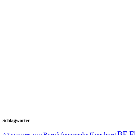
Schlagwörter
BF F
Berufsfeuerwehr Flensburg
A7