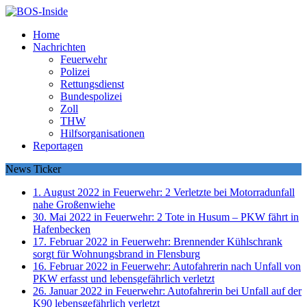
Home
Nachrichten
Feuerwehr
Polizei
Rettungsdienst
Bundespolizei
Zoll
THW
Hilfsorganisationen
Reportagen
News Ticker
1. August 2022 in Feuerwehr:
2 Verletzte bei Motorradunfall
nahe Großenwiehe
30. Mai 2022 in Feuerwehr:
2 Tote in Husum – PKW fährt in
Hafenbecken
17. Februar 2022 in Feuerwehr:
Brennender Kühlschrank
sorgt für Wohnungsbrand in Flensburg
16. Februar 2022 in Feuerwehr:
Autofahrerin nach Unfall von
PKW erfasst und lebensgefährlich verletzt
26. Januar 2022 in Feuerwehr:
Autofahrerin bei Unfall auf der
K90 lebensgefährlich verletzt