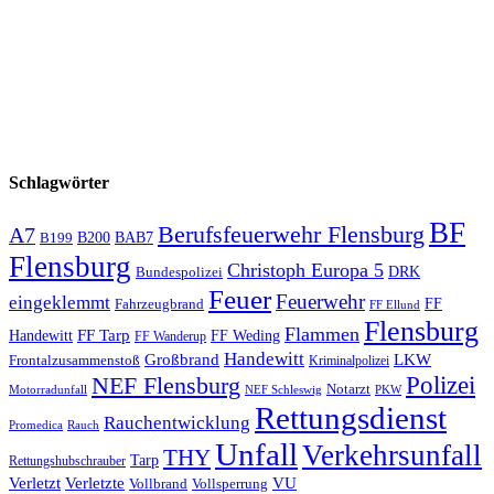
Schlagwörter
BF
Berufsfeuerwehr Flensburg
A7
B200
BAB7
B199
Flensburg
Christoph Europa 5
Bundespolizei
DRK
Feuer
Feuerwehr
eingeklemmt
Fahrzeugbrand
FF
FF Ellund
Flensburg
Flammen
FF Tarp
Handewitt
FF Weding
FF Wanderup
Handewitt
Großbrand
LKW
Frontalzusammenstoß
Kriminalpolizei
Polizei
NEF Flensburg
Notarzt
PKW
Motorradunfall
NEF Schleswig
Rettungsdienst
Rauchentwicklung
Promedica
Rauch
Unfall
Verkehrsunfall
THY
Tarp
Rettungshubschrauber
Verletzt
Verletzte
VU
Vollbrand
Vollsperrung