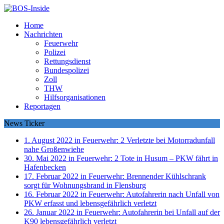
Home
Nachrichten
Feuerwehr
Polizei
Rettungsdienst
Bundespolizei
Zoll
THW
Hilfsorganisationen
Reportagen
News Ticker
1. August 2022 in Feuerwehr:
2 Verletzte bei Motorradunfall
nahe Großenwiehe
30. Mai 2022 in Feuerwehr:
2 Tote in Husum – PKW fährt in
Hafenbecken
17. Februar 2022 in Feuerwehr:
Brennender Kühlschrank
sorgt für Wohnungsbrand in Flensburg
16. Februar 2022 in Feuerwehr:
Autofahrerin nach Unfall von
PKW erfasst und lebensgefährlich verletzt
26. Januar 2022 in Feuerwehr:
Autofahrerin bei Unfall auf der
K90 lebensgefährlich verletzt