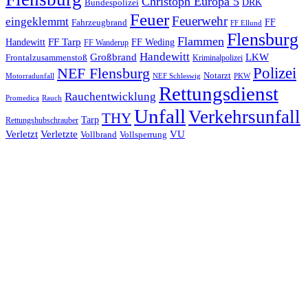
Christoph Europa 5
Bundespolizei
DRK
Feuer
Feuerwehr
eingeklemmt
Fahrzeugbrand
FF
FF Ellund
Flensburg
Flammen
FF Tarp
Handewitt
FF Weding
FF Wanderup
Handewitt
Großbrand
LKW
Frontalzusammenstoß
Kriminalpolizei
Polizei
NEF Flensburg
Notarzt
PKW
Motorradunfall
NEF Schleswig
Rettungsdienst
Rauchentwicklung
Promedica
Rauch
Unfall
Verkehrsunfall
THY
Tarp
Rettungshubschrauber
Verletzt
Verletzte
VU
Vollbrand
Vollsperrung