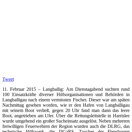
Tweet
11. Februar 2015 – Langballig: Am Dienstagabend suchten rund
100 Einsatzkräfte diverser Hilfsorganisationen und Behörden in
Langballigau nach einem vermissten Fischer. Dieser war am späten
Nachmittag gesehen worden, wie er den Hafen von Langballigau
mit seinem Boot verließ, gegen 20 Uhr fand man dann das leere
Boot, angetrieben am Ufer. Über die Rettungsleitstelle in Harrislee
wurde umgehend ein großer Sucheinsatz ausgelöst. Neben mehreren
freiwilligen Feuerwehren der Region wurden auch die DLRG, das
technische Hilfswerk, die DGzRS, Taucher der Flensburger