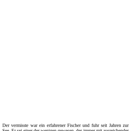
Der vermisste war ein erfahrener Fischer und fuhr seit Jahren zur
See. Er sei einer der wenigen gewesen, der immer mit ausreichender