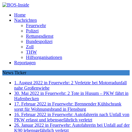
Home
Nachrichten
Feuerwehr
Polizei
Rettungsdienst
Bundespolizei
Zoll
THW
Hilfsorganisationen
Reportagen
News Ticker
1. August 2022 in Feuerwehr:
2 Verletzte bei Motorradunfall
nahe Großenwiehe
30. Mai 2022 in Feuerwehr:
2 Tote in Husum – PKW fährt in
Hafenbecken
17. Februar 2022 in Feuerwehr:
Brennender Kühlschrank
sorgt für Wohnungsbrand in Flensburg
16. Februar 2022 in Feuerwehr:
Autofahrerin nach Unfall von
PKW erfasst und lebensgefährlich verletzt
26. Januar 2022 in Feuerwehr:
Autofahrerin bei Unfall auf der
K90 lebensgefährlich verletzt