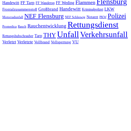
Flensburg
Flammen
FF Tarp
Handewitt
FF Weding
FF Wanderup
Handewitt
Großbrand
LKW
Frontalzusammenstoß
Kriminalpolizei
Polizei
NEF Flensburg
Notarzt
PKW
Motorradunfall
NEF Schleswig
Rettungsdienst
Rauchentwicklung
Promedica
Rauch
Unfall
Verkehrsunfall
THY
Tarp
Rettungshubschrauber
Verletzt
Verletzte
VU
Vollbrand
Vollsperrung