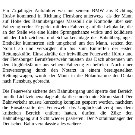
Ein 75-jähriger Autofahrer war mit seinem BMW aus Richtung
Husby kommend in Richtung Flensburg unterwegs, als der Mann
auf Höhe des Bahnüberganges Maasbüll die Kontrolle über sein
Fahrzeug verlor. Er geriet mit dem Fahrzeug auf die Leitplanke, die
an der Stelle wie eine kleine Sprungschanze wirkte und kollidierte
mit der Lichtzeichen- und Schrankenanlage des Bahnüberganges.
Ersthelfer kümmerten sich umgehend um den Mann, setzten den
Notruf ab und versorgten ihn bis zum Eintreffen der ersten
Rettungskräfte. Einsatzkräfte der freiwilligen Feuerwehr Hürup und
der Flensburger Berufsfeuerwehr mussten das Dach abtrennen um
den Unglücksfahrer aus seinem Fahrzeug zu befreien. Nach einer
Erstversorgung durch den Notarzt in einem bereitgestellten
Rettungswagen, wurde der Mann in die Notaufnahme der Diako
nach Flensburg gebracht.
Die Feuerwehr sicherte den Bahnübergang und sperrte den Bereich
um die Lichtzeichenanlage ab, da diese noch unter Strom stand. Der
Bahnverkehr musste kurzzeitig komplett gesperrt werden, nachdem
die Einsatzkräfte der Feuerwehr das Unglücksfahrzeug aus dem
kritischen Bereich entfernt hatten, durften die Züge den
Bahnübergang auf Sicht wieder passieren. Der Notfallmanager der
Deutschen Bahn veranlasste alles weitere.