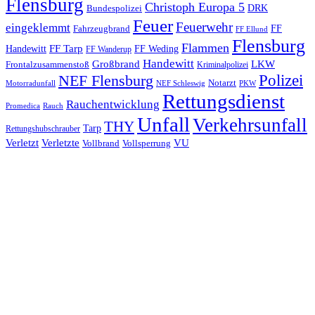
Flensburg
Christoph Europa 5
Bundespolizei
DRK
Feuer
Feuerwehr
eingeklemmt
Fahrzeugbrand
FF
FF Ellund
Flensburg
Flammen
FF Tarp
Handewitt
FF Weding
FF Wanderup
Handewitt
Großbrand
LKW
Frontalzusammenstoß
Kriminalpolizei
Polizei
NEF Flensburg
Notarzt
PKW
Motorradunfall
NEF Schleswig
Rettungsdienst
Rauchentwicklung
Promedica
Rauch
Unfall
Verkehrsunfall
THY
Tarp
Rettungshubschrauber
Verletzt
Verletzte
VU
Vollbrand
Vollsperrung