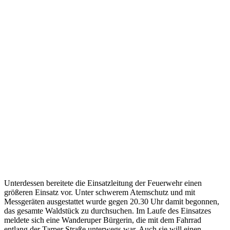
Unterdessen bereitete die Einsatzleitung der Feuerwehr einen
größeren Einsatz vor. Unter schwerem Atemschutz und mit
Messgeräten ausgestattet wurde gegen 20.30 Uhr damit begonnen,
das gesamte Waldstück zu durchsuchen. Im Laufe des Einsatzes
meldete sich eine Wanderuper Bürgerin, die mit dem Fahrrad
entlang der Tarper Straße unterwegs war. Auch sie will einen