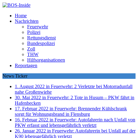
Home
Nachrichten
Feuerwehr
Polizei
Rettungsdienst
Bundespolizei
Zoll
THW
Hilfsorganisationen
Reportagen
News Ticker
1. August 2022 in Feuerwehr:
2 Verletzte bei Motorradunfall
nahe Großenwiehe
30. Mai 2022 in Feuerwehr:
2 Tote in Husum – PKW fährt in
Hafenbecken
17. Februar 2022 in Feuerwehr:
Brennender Kühlschrank
sorgt für Wohnungsbrand in Flensburg
16. Februar 2022 in Feuerwehr:
Autofahrerin nach Unfall von
PKW erfasst und lebensgefährlich verletzt
26. Januar 2022 in Feuerwehr:
Autofahrerin bei Unfall auf der
K90 lebensgefährlich verletzt