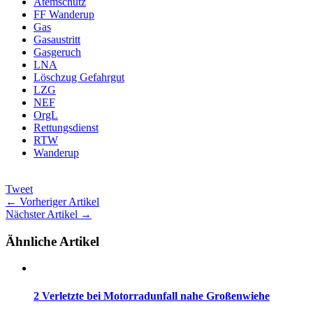
Atemschutz
FF Wanderup
Gas
Gasaustritt
Gasgeruch
LNA
Löschzug Gefahrgut
LZG
NEF
OrgL
Rettungsdienst
RTW
Wanderup
Tweet
← Vorheriger Artikel
Nächster Artikel →
Ähnliche Artikel
2 Verletzte bei Motorradunfall nahe Großenwiehe