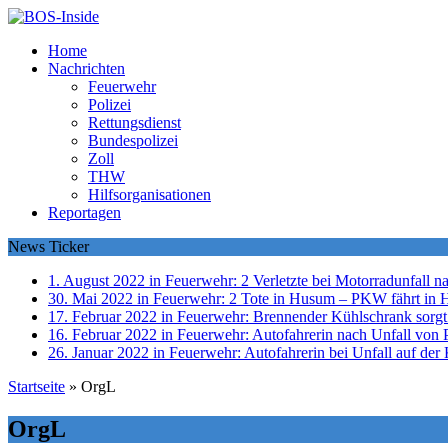
Home
Nachrichten
Feuerwehr
Polizei
Rettungsdienst
Bundespolizei
Zoll
THW
Hilfsorganisationen
Reportagen
News Ticker
1. August 2022 in Feuerwehr:
2 Verletzte bei Motorradunfall 
30. Mai 2022 in Feuerwehr:
2 Tote in Husum – PKW fährt in 
17. Februar 2022 in Feuerwehr:
Brennender Kühlschrank sorgt
16. Februar 2022 in Feuerwehr:
Autofahrerin nach Unfall von P
26. Januar 2022 in Feuerwehr:
Autofahrerin bei Unfall auf der 
Startseite
»
OrgL
OrgL