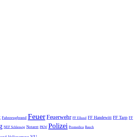
Feuer
Feuerwehr
t
FF Tarp
Fahrzeugbrand
FF Handewitt
FF
FF Ellund
Polizei
g
Notarzt
PKW
Promedica
NEF Schleswig
Rauch
VU
rand