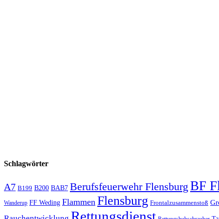
Schlagwörter
BF F
Berufsfeuerwehr Flensburg
A7
B200
BAB7
B199
Flensburg
Flammen
Gr
FF Weding
Frontalzusammenstoß
Wanderup
Rettungsdienst
Rauchentwicklung
Ta