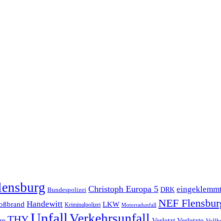
lensburg
Christoph Europa 5
eingeklemm
Bundespolizei
DRK
NEF Flensbur
Handewitt
oßbrand
LKW
Kriminalpolizei
Motorradunfall
Unfall
Verkehrsunfall
THY
rp
Verletzt
Verletzte
Vollb