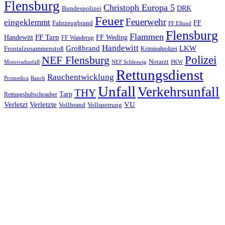
Flensburg
Christoph Europa 5
Bundespolizei
DRK
Feuer
Feuerwehr
eingeklemmt
Fahrzeugbrand
FF
FF Ellund
Flensburg
Flammen
FF Tarp
Handewitt
FF Weding
FF Wanderup
Handewitt
Großbrand
LKW
Frontalzusammenstoß
Kriminalpolizei
Polizei
NEF Flensburg
Notarzt
PKW
Motorradunfall
NEF Schleswig
Rettungsdienst
Rauchentwicklung
Promedica
Rauch
Unfall
Verkehrsunfall
THY
Tarp
Rettungshubschrauber
Verletzt
Verletzte
VU
Vollbrand
Vollsperrung