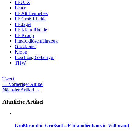
FEU3X
Feuer
FF Alt Bennebek
FF Groß Rheide
FF Jagel
FF Klein Rheide
FF Kropp
Flugfeldlöschfahrzeug
Großbrand
Kropp
Löschzug Gefahrgut
THW
Tweet
← Vorheriger Artikel
Nächster Artikel →
Ähnliche Artikel
Großbrand in Großsolt – Einfamilienhaus in Vollbrand