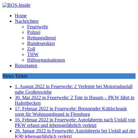
Home
Nachrichten
Feuerwehr
Polizei
Rettungsdienst
Bundespolizei
Zoll
THW
Hilfsorganisationen
Reportagen
News Ticker
1. August 2022 in Feuerwehr:
2 Verletzte bei Motorradunfall
nahe Großenwiehe
30. Mai 2022 in Feuerwehr:
2 Tote in Husum – PKW fährt in
Hafenbecken
17. Februar 2022 in Feuerwehr:
Brennender Kühlschrank
sorgt für Wohnungsbrand in Flensburg
16. Februar 2022 in Feuerwehr:
Autofahrerin nach Unfall von
PKW erfasst und lebensgefährlich verletzt
26. Januar 2022 in Feuerwehr:
Autofahrerin bei Unfall auf der
K90 lebensgefährlich verletzt