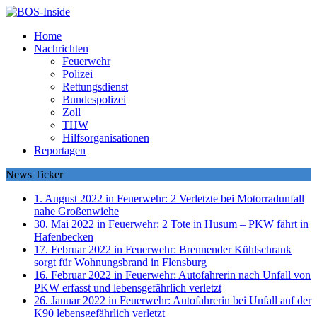
Home
Nachrichten
Feuerwehr
Polizei
Rettungsdienst
Bundespolizei
Zoll
THW
Hilfsorganisationen
Reportagen
News Ticker
1. August 2022 in Feuerwehr:
2 Verletzte bei Motorradunfall
nahe Großenwiehe
30. Mai 2022 in Feuerwehr:
2 Tote in Husum – PKW fährt in
Hafenbecken
17. Februar 2022 in Feuerwehr:
Brennender Kühlschrank
sorgt für Wohnungsbrand in Flensburg
16. Februar 2022 in Feuerwehr:
Autofahrerin nach Unfall von
PKW erfasst und lebensgefährlich verletzt
26. Januar 2022 in Feuerwehr:
Autofahrerin bei Unfall auf der
K90 lebensgefährlich verletzt