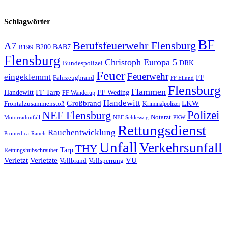
Schlagwörter
BF
Berufsfeuerwehr Flensburg
A7
B200
BAB7
B199
Flensburg
Christoph Europa 5
Bundespolizei
DRK
Feuer
Feuerwehr
eingeklemmt
Fahrzeugbrand
FF
FF Ellund
Flensburg
Flammen
FF Tarp
Handewitt
FF Weding
FF Wanderup
Handewitt
Großbrand
LKW
Frontalzusammenstoß
Kriminalpolizei
Polizei
NEF Flensburg
Notarzt
PKW
Motorradunfall
NEF Schleswig
Rettungsdienst
Rauchentwicklung
Promedica
Rauch
Unfall
Verkehrsunfall
THY
Tarp
Rettungshubschrauber
Verletzt
Verletzte
VU
Vollbrand
Vollsperrung