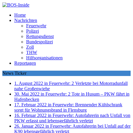
Home
Nachrichten
Feuerwehr
Polizei
Rettungsdienst
Bundespolizei
Zoll
THW
Hilfsorganisationen
Reportagen
News Ticker
1. August 2022 in Feuerwehr:
2 Verletzte bei Motorradunfall
nahe Großenwiehe
30. Mai 2022 in Feuerwehr:
2 Tote in Husum – PKW fährt in
Hafenbecken
17. Februar 2022 in Feuerwehr:
Brennender Kühlschrank
sorgt für Wohnungsbrand in Flensburg
16. Februar 2022 in Feuerwehr:
Autofahrerin nach Unfall von
PKW erfasst und lebensgefährlich verletzt
26. Januar 2022 in Feuerwehr:
Autofahrerin bei Unfall auf der
K90 lebensgefährlich verletzt