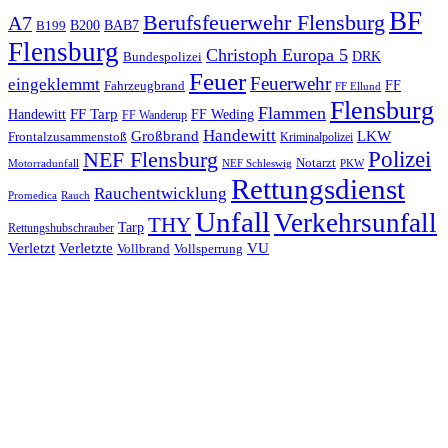
BF
Berufsfeuerwehr Flensburg
A7
B200
BAB7
B199
Flensburg
Christoph Europa 5
Bundespolizei
DRK
Feuer
Feuerwehr
eingeklemmt
Fahrzeugbrand
FF
FF Ellund
Flensburg
Flammen
FF Tarp
Handewitt
FF Weding
FF Wanderup
Handewitt
Großbrand
LKW
Frontalzusammenstoß
Kriminalpolizei
Polizei
NEF Flensburg
Notarzt
PKW
Motorradunfall
NEF Schleswig
Rettungsdienst
Rauchentwicklung
Promedica
Rauch
Unfall
Verkehrsunfall
THY
Tarp
Rettungshubschrauber
Verletzt
Verletzte
VU
Vollbrand
Vollsperrung