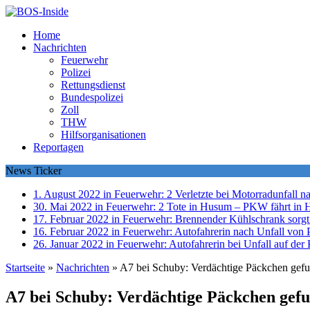
Home
Nachrichten
Feuerwehr
Polizei
Rettungsdienst
Bundespolizei
Zoll
THW
Hilfsorganisationen
Reportagen
News Ticker
1. August 2022 in Feuerwehr:
2 Verletzte bei Motorradunfall 
30. Mai 2022 in Feuerwehr:
2 Tote in Husum – PKW fährt in 
17. Februar 2022 in Feuerwehr:
Brennender Kühlschrank sorgt
16. Februar 2022 in Feuerwehr:
Autofahrerin nach Unfall von P
26. Januar 2022 in Feuerwehr:
Autofahrerin bei Unfall auf der 
Startseite
»
Nachrichten
»
A7 bei Schuby: Verdächtige Päckchen gefun
A7 bei Schuby: Verdächtige Päckchen gefun