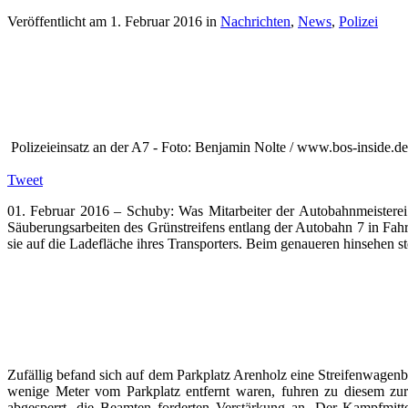
Veröffentlicht am
1. Februar 2016
in
Nachrichten
,
News
,
Polizei
Polizeieinsatz an der A7 - Foto: Benjamin Nolte / www.bos-inside.de
Tweet
01. Februar 2016 – Schuby: Was Mitarbeiter der Autobahnmeisterei
Säuberungsarbeiten des Grünstreifens entlang der Autobahn 7 in Fahr
sie auf die Ladefläche ihres Transporters. Beim genaueren hinsehen st
Zufällig befand sich auf dem Parkplatz Arenholz eine Streifenwagenb
wenige Meter vom Parkplatz entfernt waren, fuhren zu diesem zu
abgesperrt, die Beamten forderten Verstärkung an. Der Kampfmitt