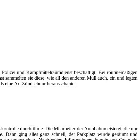
Polizei und Kampfmittelräumdienst beschäftigt. Bei routinemäßigen
t sammelten sie diese, wie all den anderen Müll auch, ein und legten
eils eine Art Zündschnur herausschaute.
ontrolle durchführte. Die Mitarbeiter der Autobahnmeisterei, die nur
. Dann ging alles ganz schnell, der Parkplatz wurde geräumt und
n zu untersuchen. Nach ersten Informationen konnte vor Ort nicht