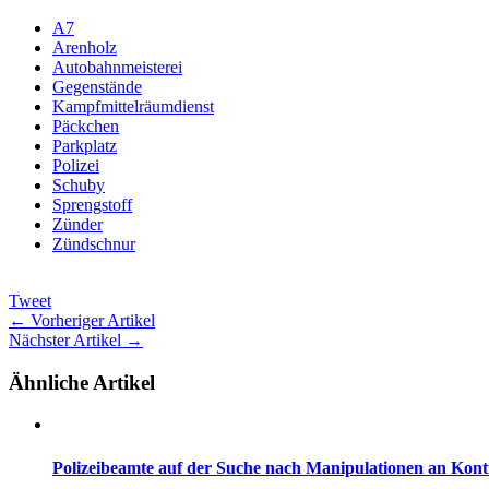
A7
Arenholz
Autobahnmeisterei
Gegenstände
Kampfmittelräumdienst
Päckchen
Parkplatz
Polizei
Schuby
Sprengstoff
Zünder
Zündschnur
Tweet
← Vorheriger Artikel
Nächster Artikel →
Ähnliche Artikel
Polizeibeamte auf der Suche nach Manipulationen an Kon