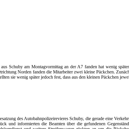
 aus Schuby am Montagvormittag an der A7 fanden hat wenig später 
trichtung Norden fanden die Mitarbeiter zwei kleine Päckchen. Zunächs
ellten sie wenig später jedoch fest, dass aus den kleinen Päckchen jew
esatzung des Autobahnpolizeirevieres Schuby, die gerade eine Verkehrsk
rück und informierten die Beamten über die gefundenen Gegenstände
elräumdienst und weitere Streifenwagen rückten an um die Päckche