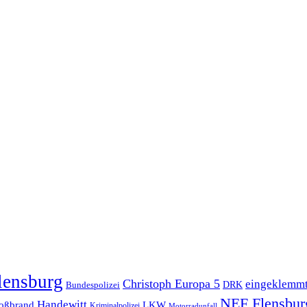
lensburg
Christoph Europa 5
eingeklemm
Bundespolizei
DRK
NEF Flensbur
Handewitt
oßbrand
LKW
Kriminalpolizei
Motorradunfall