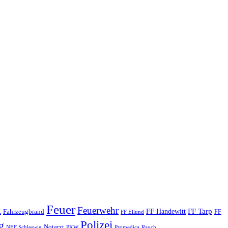
Feuer
Feuerwehr
t
FF Tarp
Fahrzeugbrand
FF Handewitt
FF
FF Ellund
Polizei
g
Notarzt
PKW
Promedica
NEF Schleswig
Rauch