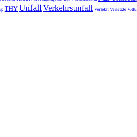
Unfall
Verkehrsunfall
THY
rp
Verletzt
Verletzte
Vollb