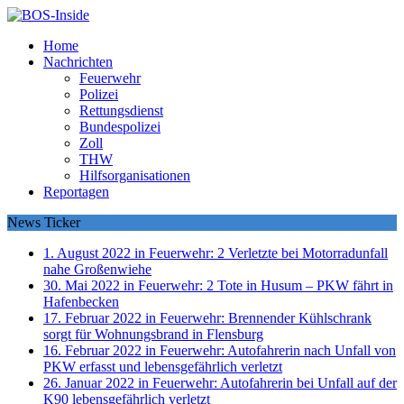
Home
Nachrichten
Feuerwehr
Polizei
Rettungsdienst
Bundespolizei
Zoll
THW
Hilfsorganisationen
Reportagen
News Ticker
1. August 2022 in Feuerwehr:
2 Verletzte bei Motorradunfall
nahe Großenwiehe
30. Mai 2022 in Feuerwehr:
2 Tote in Husum – PKW fährt in
Hafenbecken
17. Februar 2022 in Feuerwehr:
Brennender Kühlschrank
sorgt für Wohnungsbrand in Flensburg
16. Februar 2022 in Feuerwehr:
Autofahrerin nach Unfall von
PKW erfasst und lebensgefährlich verletzt
26. Januar 2022 in Feuerwehr:
Autofahrerin bei Unfall auf der
K90 lebensgefährlich verletzt