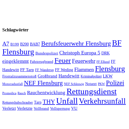
Schlagwörter
BF
Berufsfeuerwehr Flensburg
A7
B200
BAB7
B199
Flensburg
Christoph Europa 5
Bundespolizei
DRK
Feuer
Feuerwehr
eingeklemmt
Fahrzeugbrand
FF
FF Ellund
Flensburg
Flammen
FF Tarp
Handewitt
FF Weding
FF Wanderup
Handewitt
Großbrand
LKW
Frontalzusammenstoß
Kriminalpolizei
Polizei
NEF Flensburg
Notarzt
PKW
Motorradunfall
NEF Schleswig
Rettungsdienst
Rauchentwicklung
Promedica
Rauch
Unfall
Verkehrsunfall
THY
Tarp
Rettungshubschrauber
Verletzt
Verletzte
VU
Vollbrand
Vollsperrung