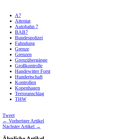
A7
Attentat
Autobahn 7
BAB7
Bundespolizei
Fahndung
Grenze
Grenzen
Grenzübergänge
Großkontrolle
Handewitter Forst
Hundertschaft
Kontrollen
Kopenhagen
Terroranschlag
THW
Tweet
← Vorheriger Artikel
Nächster Artikel →
Ähnliche Artikel