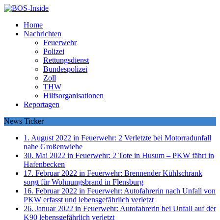
Home
Nachrichten
Feuerwehr
Polizei
Rettungsdienst
Bundespolizei
Zoll
THW
Hilfsorganisationen
Reportagen
News Ticker
1. August 2022 in Feuerwehr:
2 Verletzte bei Motorradunfall
nahe Großenwiehe
30. Mai 2022 in Feuerwehr:
2 Tote in Husum – PKW fährt in
Hafenbecken
17. Februar 2022 in Feuerwehr:
Brennender Kühlschrank
sorgt für Wohnungsbrand in Flensburg
16. Februar 2022 in Feuerwehr:
Autofahrerin nach Unfall von
PKW erfasst und lebensgefährlich verletzt
26. Januar 2022 in Feuerwehr:
Autofahrerin bei Unfall auf der
K90 lebensgefährlich verletzt