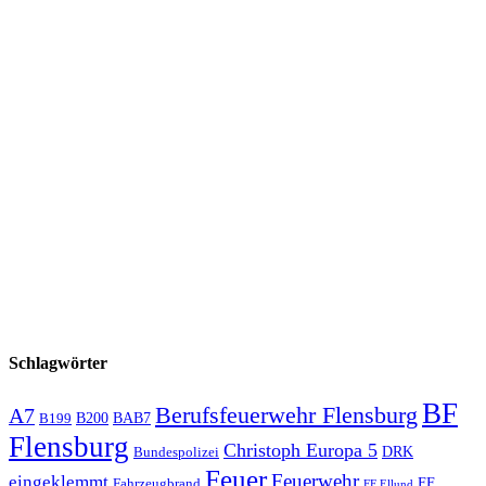
Schlagwörter
BF
Berufsfeuerwehr Flensburg
A7
B200
BAB7
B199
Flensburg
Christoph Europa 5
Bundespolizei
DRK
Feuer
Feuerwehr
eingeklemmt
Fahrzeugbrand
FF
FF Ellund