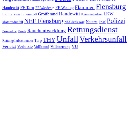
Flensburg
Flammen
FF Tarp
Handewitt
FF Weding
FF Wanderup
Handewitt
Großbrand
LKW
Frontalzusammenstoß
Kriminalpolizei
Polizei
NEF Flensburg
Notarzt
PKW
Motorradunfall
NEF Schleswig
Rettungsdienst
Rauchentwicklung
Promedica
Rauch
Unfall
Verkehrsunfall
THY
Tarp
Rettungshubschrauber
Verletzt
Verletzte
VU
Vollbrand
Vollsperrung