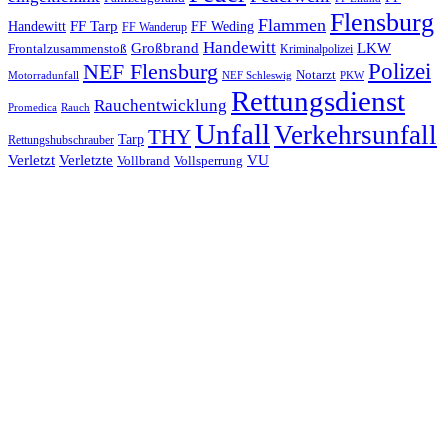
Flensburg
Flammen
FF Tarp
Handewitt
FF Weding
FF Wanderup
Handewitt
Großbrand
LKW
Frontalzusammenstoß
Kriminalpolizei
Polizei
NEF Flensburg
Notarzt
PKW
Motorradunfall
NEF Schleswig
Rettungsdienst
Rauchentwicklung
Promedica
Rauch
Unfall
Verkehrsunfall
THY
Tarp
Rettungshubschrauber
Verletzt
Verletzte
VU
Vollbrand
Vollsperrung