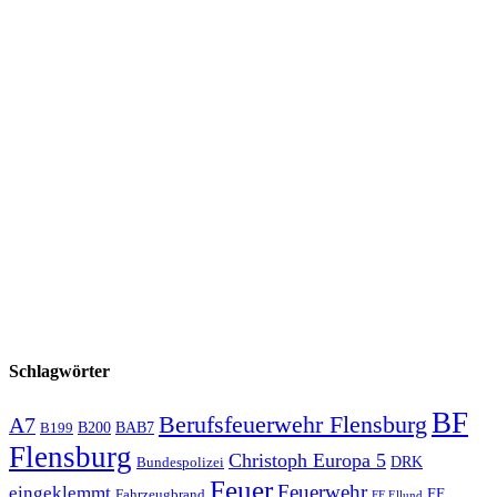
Schlagwörter
BF
Berufsfeuerwehr Flensburg
A7
B200
BAB7
B199
Flensburg
Christoph Europa 5
Bundespolizei
DRK
Feuer
Feuerwehr
eingeklemmt
Fahrzeugbrand
FF
FF Ellund