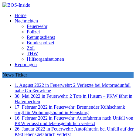
Home
Nachrichten
Feuerwehr
Polizei
Rettungsdienst
Bundespolizei
Zoll
THW
Hilfsorganisationen
Reportagen
News Ticker
1. August 2022 in Feuerwehr:
2 Verletzte bei Motorradunfall
nahe Großenwiehe
30. Mai 2022 in Feuerwehr:
2 Tote in Husum – PKW fährt in
Hafenbecken
17. Februar 2022 in Feuerwehr:
Brennender Kühlschrank
sorgt für Wohnungsbrand in Flensburg
16. Februar 2022 in Feuerwehr:
Autofahrerin nach Unfall von
PKW erfasst und lebensgefährlich verletzt
26. Januar 2022 in Feuerwehr:
Autofahrerin bei Unfall auf der
K90 lebensgefährlich verletzt