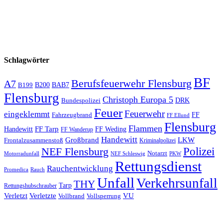
Schlagwörter
BF
Berufsfeuerwehr Flensburg
A7
B200
BAB7
B199
Flensburg
Christoph Europa 5
Bundespolizei
DRK
Feuer
Feuerwehr
eingeklemmt
Fahrzeugbrand
FF
FF Ellund
Flensburg
Flammen
FF Tarp
Handewitt
FF Weding
FF Wanderup
Handewitt
Großbrand
LKW
Frontalzusammenstoß
Kriminalpolizei
Polizei
NEF Flensburg
Notarzt
PKW
Motorradunfall
NEF Schleswig
Rettungsdienst
Rauchentwicklung
Promedica
Rauch
Unfall
Verkehrsunfall
THY
Tarp
Rettungshubschrauber
Verletzt
Verletzte
VU
Vollbrand
Vollsperrung