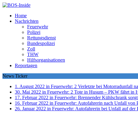
Home
Nachrichten
Feuerwehr
Polizei
Rettungsdienst
Bundespolizei
Zoll
THW
Hilfsorganisationen
Reportagen
News Ticker
1. August 2022 in Feuerwehr:
2 Verletzte bei Motorradunfall 
30. Mai 2022 in Feuerwehr:
2 Tote in Husum – PKW fährt in 
17. Februar 2022 in Feuerwehr:
Brennender Kühlschrank sorgt
16. Februar 2022 in Feuerwehr:
Autofahrerin nach Unfall von P
26. Januar 2022 in Feuerwehr:
Autofahrerin bei Unfall auf der 