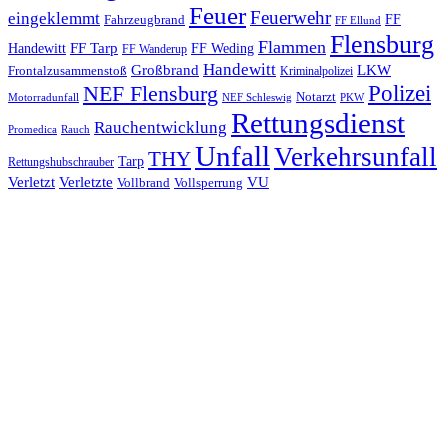
Feuer
Feuerwehr
eingeklemmt
Fahrzeugbrand
FF
FF Ellund
Flensburg
Flammen
FF Tarp
Handewitt
FF Weding
FF Wanderup
Handewitt
Großbrand
LKW
Frontalzusammenstoß
Kriminalpolizei
Polizei
NEF Flensburg
Notarzt
PKW
Motorradunfall
NEF Schleswig
Rettungsdienst
Rauchentwicklung
Promedica
Rauch
Unfall
Verkehrsunfall
THY
Tarp
Rettungshubschrauber
Verletzt
Verletzte
VU
Vollbrand
Vollsperrung