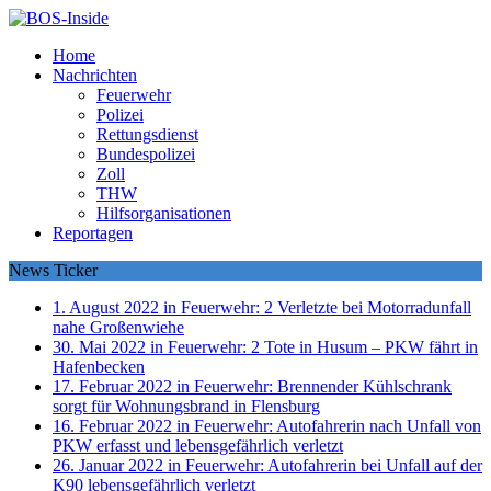
Home
Nachrichten
Feuerwehr
Polizei
Rettungsdienst
Bundespolizei
Zoll
THW
Hilfsorganisationen
Reportagen
News Ticker
1. August 2022 in Feuerwehr:
2 Verletzte bei Motorradunfall
nahe Großenwiehe
30. Mai 2022 in Feuerwehr:
2 Tote in Husum – PKW fährt in
Hafenbecken
17. Februar 2022 in Feuerwehr:
Brennender Kühlschrank
sorgt für Wohnungsbrand in Flensburg
16. Februar 2022 in Feuerwehr:
Autofahrerin nach Unfall von
PKW erfasst und lebensgefährlich verletzt
26. Januar 2022 in Feuerwehr:
Autofahrerin bei Unfall auf der
K90 lebensgefährlich verletzt