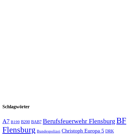
Schlagwörter
BF
Berufsfeuerwehr Flensburg
A7
B200
BAB7
B199
Flensburg
Christoph Europa 5
Bundespolizei
DRK