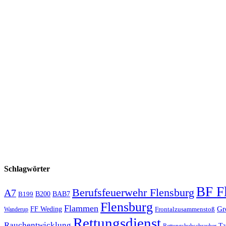
Schlagwörter
BF F
Berufsfeuerwehr Flensburg
A7
B200
BAB7
B199
Flensburg
Flammen
Gr
FF Weding
Frontalzusammenstoß
Wanderup
Rettungsdienst
Rauchentwicklung
Ta