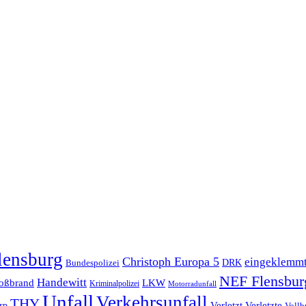
lensburg
Christoph Europa 5
eingeklemm
Bundespolizei
DRK
NEF Flensbur
Handewitt
oßbrand
LKW
Kriminalpolizei
Motorradunfall
Unfall
Verkehrsunfall
THY
rp
Verletzt
Verletzte
Vollb