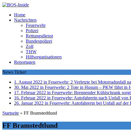
Home
Nachrichten
Feuerwehr
Polizei
Rettungsdienst
Bundespolizei
Zoll
THW
Hilfsorganisationen
Reportagen
News Ticker
1. August 2022 in Feuerwehr:
2 Verletzte bei Motorradunfall 
30. Mai 2022 in Feuerwehr:
2 Tote in Husum – PKW fährt in 
17. Februar 2022 in Feuerwehr:
Brennender Kühlschrank sorgt
16. Februar 2022 in Feuerwehr:
Autofahrerin nach Unfall von P
26. Januar 2022 in Feuerwehr:
Autofahrerin bei Unfall auf der 
Startseite
»
FF Bramstedtlund
FF Bramstedtlund