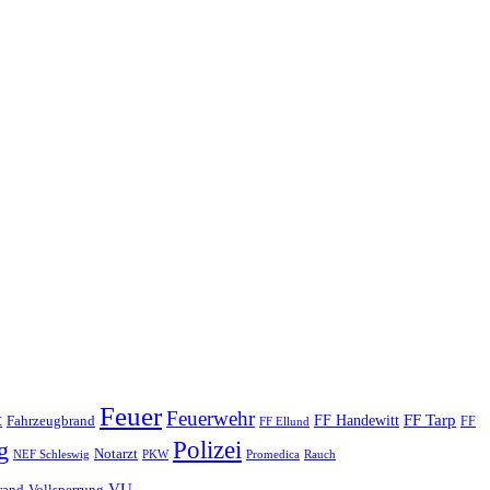
Feuer
Feuerwehr
t
FF Tarp
Fahrzeugbrand
FF Handewitt
FF
FF Ellund
Polizei
g
Notarzt
PKW
Promedica
NEF Schleswig
Rauch
VU
rand