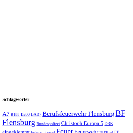
Schlagwörter
BF
Berufsfeuerwehr Flensburg
A7
B200
BAB7
B199
Flensburg
Christoph Europa 5
Bundespolizei
DRK
Feuer
Feuerwehr
eingeklemmt
Fahrzeugbrand
FF
FF Ellund