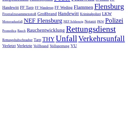
Flensburg
Flammen
FF Tarp
Handewitt
FF Weding
FF Wanderup
Handewitt
Großbrand
LKW
Frontalzusammenstoß
Kriminalpolizei
Polizei
NEF Flensburg
Notarzt
PKW
Motorradunfall
NEF Schleswig
Rettungsdienst
Rauchentwicklung
Promedica
Rauch
Unfall
Verkehrsunfall
THY
Tarp
Rettungshubschrauber
Verletzt
Verletzte
VU
Vollbrand
Vollsperrung