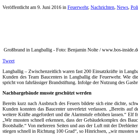
Veröffentlicht am
9. Juni 2016
in
Feuerwehr
,
Nachrichten
,
News
,
Pol
Großbrand in Langballig - Foto: Benjamin Nolte / www.bos-inside.d
Tweet
Langballig – Zwischenzeitlich waren fast 200 Einsatzkräfte in Langb
Kunden des Team Baucenters in Langballig die Feuerwehr. Wie die P
spricht von fahrlässiger Brandstiftung. Infolge der Nutzung des Gas
Nachbargebäude musste geschützt werden
Bereits kurz nach Ausbruch des Feuers bildete sich eine dichte, sc
Kunden konnten das Baucenter unverletzt verlassen. „Bereits auf 
weitere Kräfte angefordert und die Alarmstufe erhöhen lassen.“ Elf
„Wir mussten schnell erkennen, dass der Gebäudekomplex des Bauc
Bootshalle.“ Von mehreren Seiten und aus der Luft mit der Drehleit
stiegen schnell in Richtung 100 Grad“, so Hinrichsen, „wir mussten s