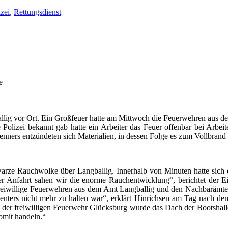
izei
,
Rettungsdienst
e
allig vor Ort. Ein Großfeuer hatte am Mittwoch die Feuerwehren aus d
olizei bekannt gab hatte ein Arbeiter das Feuer offenbar bei Arbeit
brenners entzündeten sich Materialien, in dessen Folge es zum Vollbr
hwarze Rauchwolke über Langballig. Innerhalb von Minuten hatte sich 
der Anfahrt sahen wir die enorme Rauchentwicklung“, berichtet der E
 freiwillige Feuerwehren aus dem Amt Langballig und den Nachbarämter
enters nicht mehr zu halten war“, erklärt Hinrichsen am Tag nach d
er der freiwilligen Feuerwehr Glücksburg wurde das Dach der Bootsha
omit handeln.“