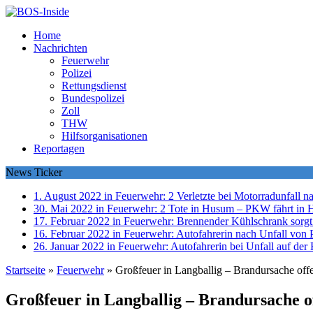
Home
Nachrichten
Feuerwehr
Polizei
Rettungsdienst
Bundespolizei
Zoll
THW
Hilfsorganisationen
Reportagen
News Ticker
1. August 2022 in Feuerwehr:
2 Verletzte bei Motorradunfall 
30. Mai 2022 in Feuerwehr:
2 Tote in Husum – PKW fährt in 
17. Februar 2022 in Feuerwehr:
Brennender Kühlschrank sorgt
16. Februar 2022 in Feuerwehr:
Autofahrerin nach Unfall von P
26. Januar 2022 in Feuerwehr:
Autofahrerin bei Unfall auf der 
Startseite
»
Feuerwehr
»
Großfeuer in Langballig – Brandursache offe
Großfeuer in Langballig – Brandursache o