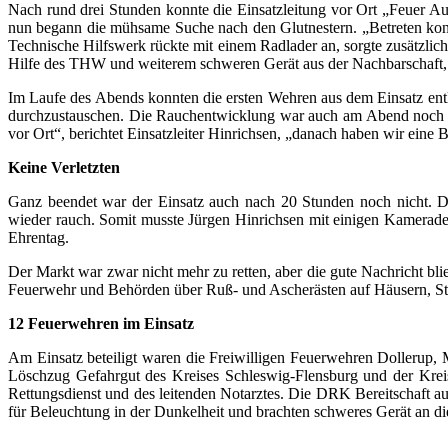
Nach rund drei Stunden konnte die Einsatzleitung vor Ort „Feuer A
nun begann die mühsame Suche nach den Glutnestern. „Betreten konnt
Technische Hilfswerk rückte mit einem Radlader an, sorgte zusätzlic
Hilfe des THW und weiterem schweren Gerät aus der Nachbarschaft, 
Im Laufe des Abends konnten die ersten Wehren aus dem Einsatz entl
durchzustauschen. Die Rauchentwicklung war auch am Abend noch so 
vor Ort“, berichtet Einsatzleiter Hinrichsen, „danach haben wir eine
Keine Verletzten
Ganz beendet war der Einsatz auch nach 20 Stunden noch nicht. D
wieder rauch. Somit musste Jürgen Hinrichsen mit einigen Kamerade
Ehrentag.
Der Markt war zwar nicht mehr zu retten, aber die gute Nachricht bl
Feuerwehr und Behörden über Ruß- und Ascherästen auf Häusern, Stel
12 Feuerwehren im Einsatz
Am Einsatz beteiligt waren die Freiwilligen Feuerwehren Dollerup,
Löschzug Gefahrgut des Kreises Schleswig-Flensburg und der Kreis
Rettungsdienst und des leitenden Notarztes. Die DRK Bereitschaft 
für Beleuchtung in der Dunkelheit und brachten schweres Gerät an die