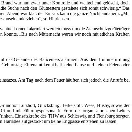
r Brand war nun zwar unter Kontrolle und weitgehend gelöscht, doch
ie Suche nach den Glutnestern gestaltete sich somit schwierig.“ Das
ühen Abend war klar, der Einsatz kann die ganze Nacht andauern. „Mit
s auseinanderziehen“, so Hinrichsen.
ventuell erneut alarmiert werden muss um die Atemschutzgeräteträger
 konnte. „Bis nach Mitternacht waren wir noch mit etlichen Kräften
auf das Gelände des Baucenters alarmiert. Aus den Trümmern drang
Geburtstag. Ehrenamt kennt halt keine Pause und keinen Feier- oder
ßeinsatzes. Am Tag nach dem Feuer häuften sich jedoch die Anrufe bei
Grundhof-Lutzhöft, Glücksburg, Terkelstoft, Wees, Husby, sowie der
rt und mit Führungspersonal in Form des organisatorischen Leiters
Trinken. Einsatzkräfte des THW aus Schleswig und Flensburg sorgten
in Harrislee aufgestockt um keine Engpässe entstehen zu lassen.