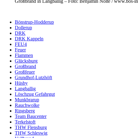
Großbrand in Langballig – Foto: Benjamin Nolte / www.bos-in
Bönstrup-Hodderup
Dollerup
DRK
DRK Kappeln
FEU4
Feuer
Flammen
Glücksburg
Großbrand
Großfeuer
Grundhof-Lutzhöft
Hüsby
Langballig
Löschzug Gefahrgut
Munkbrarup
Rauchwolke
Ringsberg
Team Baucenter
Terkelstoft
THW Flensburg
THW Schleswig