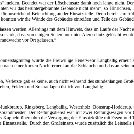
us“ melden. Beendet war der Löscheinsatz damit noch lange nicht. De
en wir das heruntergebrannte Gebäude nicht mehr“, so Hinrichsen, „d
h für ausreichend Beleuchtung an der Einsatzstelle. Denn bereits am fr
konnten wir die Wände des Gebäudes einreißen und Teile des Gebäude
assen werden. Allerdings mit dem Hinweis, dass im Laufe der Nacht e
stark, dass von einigen Seiten nur unter Atemschutz gelöscht werden
 Brandwache vor Ort gelassen.“
onnerstagmittag wurde die Freiwillige Feuerwehr Langballig erneut 
n nach einer kurzen Nacht erneut an die Schläuche und das an seinem 
ieb, Verletzte gab es keine, auch nicht während des stundenlangen Gro
len, Feldern und Solaranlagen östlich von Langballig.
 Munkbrarup, Ringsberg, Langballig, Westerholz, Bönstrup-Hodderup, 
brandmeister. Der Rettungsdienst war mit zwei Rettungswagen vor O
aus Kappeln übernahm die Versorgung der Einsatzkräfte mit Essen und 
 Einsatzstelle. Durch den Großeinsatz wurde zusätzlich die Leitstelle 