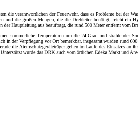
ten die verantwortlichen der Feuerwehr, dass es Probleme bei der Was
n und die großen Mengen, die die Drehleiter benötigt, reicht ein H
er Hauptleitung aus beauftragt, die rund 500 Meter entfernt vom Bran
 sommerliche Temperaturen um die 24 Grad und strahlender Sonnensc
auch in der Verpflegung vor Ort bemerkbar, insgesamt wurden rund 600
 gerade die Atemschutzgeräteträger gehen im Laufe des Einsatzes an i
e. Unterstützt wurde das DRK auch vom örtlichen Edeka Markt und Anwo