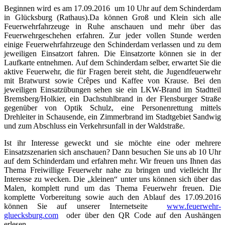
Beginnen wird es am 17.09.2016 um 10 Uhr auf dem Schinderdam
in Glücksburg (Rathaus).Da können Groß und Klein sich alle
Feuerwehrfahrzeuge in Ruhe anschauen und mehr über das
Feuerwehrgeschehen erfahren. Zur jeder vollen Stunde werden
einige Feuerwehrfahrzeuge den Schinderdam verlassen und zu dem
jeweiligen Einsatzort fahren. Die Einsatzorte können sie in der
Laufkarte entnehmen. Auf dem Schinderdam selber, erwartet Sie die
aktive Feuerwehr, die für Fragen bereit steht, die Jugendfeuerwehr
mit Bratwurst sowie Crêpes und Kaffee von Krause. Bei den
jeweiligen Einsatzübungen sehen sie ein LKW-Brand im Stadtteil
Bremsberg/Holkier, ein Dachstuhlbrand in der Flensburger Straße
gegenüber von Optik Schulz, eine Personenrettung mittels
Drehleiter in Schausende, ein Zimmerbrand im Stadtgebiet Sandwig
und zum Abschluss ein Verkehrsunfall in der Waldstraße.
Ist ihr Interesse geweckt und sie möchte eine oder mehrere
Einsatzszenarien sich anschauen? Dann besuchen Sie uns ab 10 Uhr
auf dem Schinderdam und erfahren mehr. Wir freuen uns Ihnen das
Thema Freiwillige Feuerwehr nahe zu bringen und vielleicht Ihr
Interesse zu wecken. Die „kleinen“ unter uns können sich über das
Malen, komplett rund um das Thema Feuerwehr freuen. Die
komplette Vorbereitung sowie auch den Ablauf des 17.09.2016
können Sie auf unserer Internetseite
www.feuerwehr-
gluecksburg.com
oder über den QR Code auf den Aushängen
erlesen.