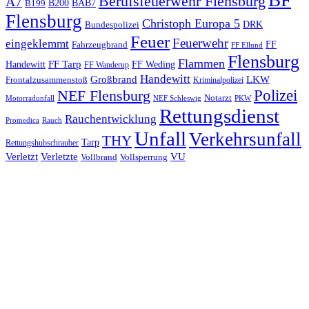
Berufsfeuerwehr Flensburg
A7
B200
BAB7
B199
Flensburg
Christoph Europa 5
Bundespolizei
DRK
Feuer
Feuerwehr
eingeklemmt
Fahrzeugbrand
FF
FF Ellund
Flensburg
Flammen
FF Tarp
Handewitt
FF Weding
FF Wanderup
Handewitt
Großbrand
LKW
Frontalzusammenstoß
Kriminalpolizei
Polizei
NEF Flensburg
Notarzt
PKW
Motorradunfall
NEF Schleswig
Rettungsdienst
Rauchentwicklung
Promedica
Rauch
Unfall
Verkehrsunfall
THY
Tarp
Rettungshubschrauber
Verletzt
Verletzte
VU
Vollbrand
Vollsperrung