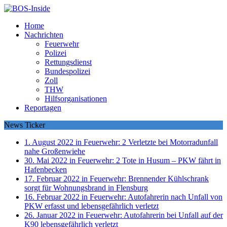
Home
Nachrichten
Feuerwehr
Polizei
Rettungsdienst
Bundespolizei
Zoll
THW
Hilfsorganisationen
Reportagen
News Ticker
1. August 2022 in Feuerwehr:
2 Verletzte bei Motorradunfall
nahe Großenwiehe
30. Mai 2022 in Feuerwehr:
2 Tote in Husum – PKW fährt in
Hafenbecken
17. Februar 2022 in Feuerwehr:
Brennender Kühlschrank
sorgt für Wohnungsbrand in Flensburg
16. Februar 2022 in Feuerwehr:
Autofahrerin nach Unfall von
PKW erfasst und lebensgefährlich verletzt
26. Januar 2022 in Feuerwehr:
Autofahrerin bei Unfall auf der
K90 lebensgefährlich verletzt