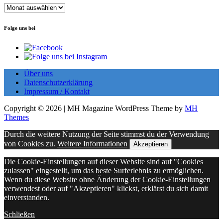
Archiv
Folge uns bei
Über uns
Datenschutzerklärung
Impressum / Kontakt
Copyright © 2026 | MH Magazine WordPress Theme by
MH
Themes
Durch die weitere Nutzung der Seite stimmst du der Verwendung
von Cookies zu.
Weitere Informationen
Akzeptieren
Die Cookie-Einstellungen auf dieser Website sind auf "Cookies
zulassen" eingestellt, um das beste Surferlebnis zu ermöglichen.
Wenn du diese Website ohne Änderung der Cookie-Einstellungen
verwendest oder auf "Akzeptieren" klickst, erklärst du sich damit
einverstanden.
Schließen