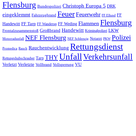
Flensburg
Christoph Europa 5
Bundespolizei
DRK
Feuer
Feuerwehr
eingeklemmt
Fahrzeugbrand
FF
FF Ellund
Flensburg
Flammen
FF Tarp
Handewitt
FF Weding
FF Wanderup
Handewitt
Großbrand
LKW
Frontalzusammenstoß
Kriminalpolizei
Polizei
NEF Flensburg
Notarzt
PKW
Motorradunfall
NEF Schleswig
Rettungsdienst
Rauchentwicklung
Promedica
Rauch
Unfall
Verkehrsunfall
THY
Tarp
Rettungshubschrauber
Verletzt
Verletzte
VU
Vollbrand
Vollsperrung