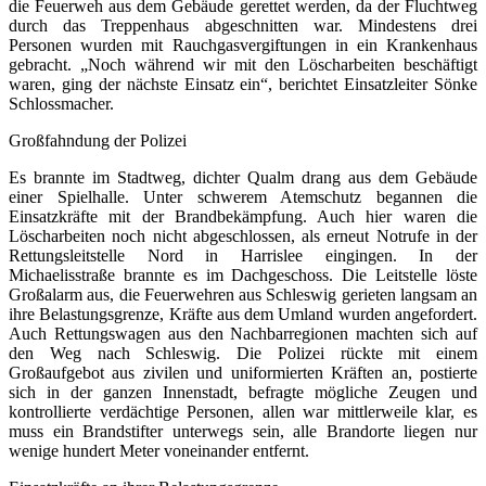
die Feuerweh aus dem Gebäude gerettet werden, da der Fluchtweg
durch das Treppenhaus abgeschnitten war. Mindestens drei
Personen wurden mit Rauchgasvergiftungen in ein Krankenhaus
gebracht. „Noch während wir mit den Löscharbeiten beschäftigt
waren, ging der nächste Einsatz ein“, berichtet Einsatzleiter Sönke
Schlossmacher.
Großfahndung der Polizei
Es brannte im Stadtweg, dichter Qualm drang aus dem Gebäude
einer Spielhalle. Unter schwerem Atemschutz begannen die
Einsatzkräfte mit der Brandbekämpfung. Auch hier waren die
Löscharbeiten noch nicht abgeschlossen, als erneut Notrufe in der
Rettungsleitstelle Nord in Harrislee eingingen. In der
Michaelisstraße brannte es im Dachgeschoss. Die Leitstelle löste
Großalarm aus, die Feuerwehren aus Schleswig gerieten langsam an
ihre Belastungsgrenze, Kräfte aus dem Umland wurden angefordert.
Auch Rettungswagen aus den Nachbarregionen machten sich auf
den Weg nach Schleswig. Die Polizei rückte mit einem
Großaufgebot aus zivilen und uniformierten Kräften an, postierte
sich in der ganzen Innenstadt, befragte mögliche Zeugen und
kontrollierte verdächtige Personen, allen war mittlerweile klar, es
muss ein Brandstifter unterwegs sein, alle Brandorte liegen nur
wenige hundert Meter voneinander entfernt.