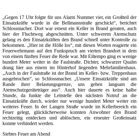
„Gegen 17 Uhr folgte für uns Alarm Nummer vier, ein Großteil der
Einsatzkräfte wurde in die Bellmannstraße geschickt“, berichtet
Schlossmacher. Dort war erneut ein Keller in Brand geraten, auch
hier der Fluchtweg abgeschnitten. Unter schwerem Atemschutz
gelang es den Einsatzkräften den Brand schnell unter Kontrolle zu
bekommen. „Hier ist die Hölle los“, mit diesen Worten reagierte ein
Feuerwehrmann auf den Funkspruch am vierten Brandort in dem
von einem fünften Feuer die Rede war. Mit Eiltempo ging es wenige
hundert Meter weiter in die Faulstraße. Dichter, schwarzer Qualm
drang hier aus einem im Hinterhof liegenden Mehrfamilienhaus.
„Auch in der Faulstraße ist der Brand im Keller- bzw. Treppenhaus
ausgebrochen“, so Schlossmacher. „Unsere Einsatzkräfte sind am
Rande ihrer Belastungsgrenze, uns gehen langsam die
Atemschutzgeräteträger aus“. Auch hier dauerte es keine halbe
Stunde, da funkte die Leitstelle den nächsten Notruf an die
Einsatzkräfte durch, wieder nur wenige hundert Meter weiter ein
weiteres Feuer. In der Langen Straße wurde im Kellerbereich ein
Feuer gelegt, glücklicherweise konnten Anwohner den Brand
rechtzeitig entdecken und ablöschen, ein erneuter Großeinsatz
konnte verhindert werden.
Siebtes Feuer am Abend