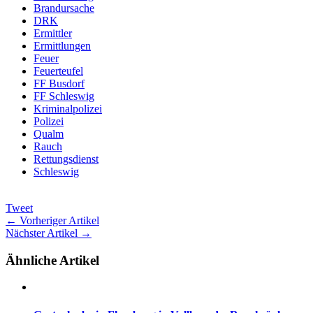
Brandursache
DRK
Ermittler
Ermittlungen
Feuer
Feuerteufel
FF Busdorf
FF Schleswig
Kriminalpolizei
Polizei
Qualm
Rauch
Rettungsdienst
Schleswig
Tweet
← Vorheriger Artikel
Nächster Artikel →
Ähnliche Artikel