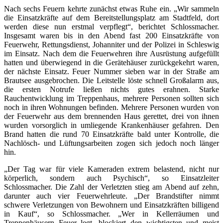
Nach sechs Feuern kehrte zunächst etwas Ruhe ein. „Wir sammeln
die Einsatzkräfte auf dem Bereitstellungsplatz am Stadtfeld, dort
werden diese nun erstmal verpflegt“, berichtet Schlossmacher.
Insgesamt waren bis in den Abend fast 200 Einsatzkräfte von
Feuerwehr, Rettungsdienst, Johanniter und der Polizei in Schleswig
im Einsatz. Nach dem die Feuerwehren ihre Ausrüstung aufgefüllt
hatten und überwiegend in die Gerätehäuser zurückgekehrt waren,
der nächste Einsatz. Feuer Nummer sieben war in der Straße am
Brautsee ausgebrochen. Die Leitstelle löste schnell Großalarm aus,
die ersten Notrufe ließen nichts gutes erahnen. Starke
Rauchentwicklung im Treppenhaus, mehrere Personen sollten sich
noch in ihren Wohnungen befinden. Mehrere Personen wurden von
der Feuerwehr aus dem brennenden Haus gerettet, drei von ihnen
wurden vorsorglich in umliegende Krankenhäuser gefahren. Den
Brand hatten die rund 70 Einsatzkräfte bald unter Kontrolle, die
Nachlösch- und Lüftungsarbeiten zogen sich jedoch noch länger
hin.
„Der Tag war für viele Kameraden extrem belastend, nicht nur
körperlich, sondern auch Psychisch“, so Einsatzleiter
Schlossmacher. Die Zahl der Verletzten stieg am Abend auf zehn,
darunter auch vier Feuerwehrleute. „Der Brandstifter nimmt
schwere Verletzungen von Bewohnern und Einsatzkräften billigend
in Kauf“, so Schlossmacher. „Wer in Kellerräumen und
Treppenhäusern Feuer legt, blockiert den wichtigsten und meist