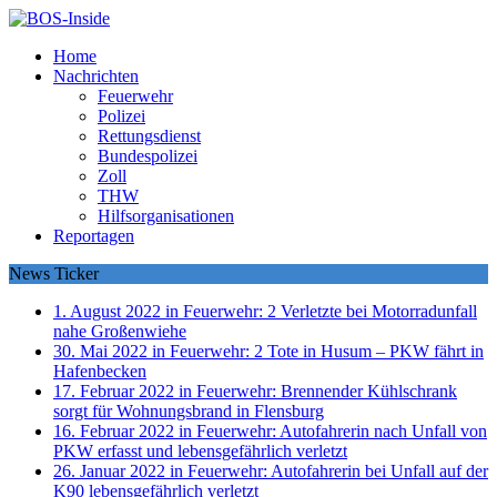
Home
Nachrichten
Feuerwehr
Polizei
Rettungsdienst
Bundespolizei
Zoll
THW
Hilfsorganisationen
Reportagen
News Ticker
1. August 2022 in Feuerwehr:
2 Verletzte bei Motorradunfall
nahe Großenwiehe
30. Mai 2022 in Feuerwehr:
2 Tote in Husum – PKW fährt in
Hafenbecken
17. Februar 2022 in Feuerwehr:
Brennender Kühlschrank
sorgt für Wohnungsbrand in Flensburg
16. Februar 2022 in Feuerwehr:
Autofahrerin nach Unfall von
PKW erfasst und lebensgefährlich verletzt
26. Januar 2022 in Feuerwehr:
Autofahrerin bei Unfall auf der
K90 lebensgefährlich verletzt