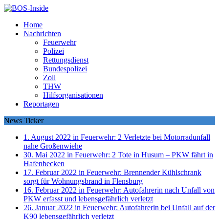
Home
Nachrichten
Feuerwehr
Polizei
Rettungsdienst
Bundespolizei
Zoll
THW
Hilfsorganisationen
Reportagen
News Ticker
1. August 2022 in Feuerwehr:
2 Verletzte bei Motorradunfall
nahe Großenwiehe
30. Mai 2022 in Feuerwehr:
2 Tote in Husum – PKW fährt in
Hafenbecken
17. Februar 2022 in Feuerwehr:
Brennender Kühlschrank
sorgt für Wohnungsbrand in Flensburg
16. Februar 2022 in Feuerwehr:
Autofahrerin nach Unfall von
PKW erfasst und lebensgefährlich verletzt
26. Januar 2022 in Feuerwehr:
Autofahrerin bei Unfall auf der
K90 lebensgefährlich verletzt