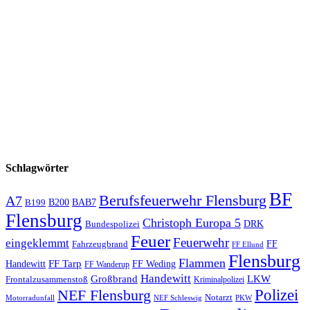
Schlagwörter
BF
Berufsfeuerwehr Flensburg
A7
B200
BAB7
B199
Flensburg
Christoph Europa 5
Bundespolizei
DRK
Feuer
Feuerwehr
eingeklemmt
Fahrzeugbrand
FF
FF Ellund
Flensburg
Flammen
FF Tarp
Handewitt
FF Weding
FF Wanderup
Handewitt
Großbrand
LKW
Frontalzusammenstoß
Kriminalpolizei
Polizei
NEF Flensburg
Notarzt
PKW
Motorradunfall
NEF Schleswig