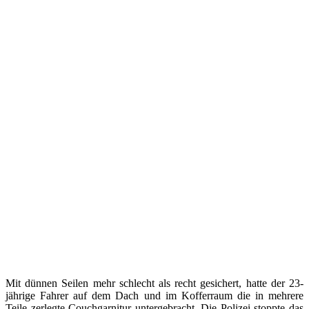
Mit dünnen Seilen mehr schlecht als recht gesichert, hatte der 23-
jährige Fahrer auf dem Dach und im Kofferraum die in mehrere
Teile zerlegte Couchgarnitur untergebracht. Die Polizei stoppte das