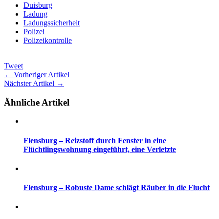
Duisburg
Ladung
Ladungssicherheit
Polizei
Polizeikontrolle
Tweet
← Vorheriger Artikel
Nächster Artikel →
Ähnliche Artikel
Flensburg – Reizstoff durch Fenster in eine
Flüchtlingswohnung eingeführt, eine Verletzte
Flensburg – Robuste Dame schlägt Räuber in die Flucht