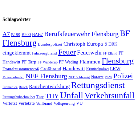
Schlagwörter
BF
Berufsfeuerwehr Flensburg
A7
B200
BAB7
B199
Flensburg
Christoph Europa 5
Bundespolizei
DRK
Feuer
Feuerwehr
eingeklemmt
Fahrzeugbrand
FF
FF Ellund
Flensburg
Flammen
FF Tarp
Handewitt
FF Weding
FF Wanderup
Handewitt
Großbrand
LKW
Frontalzusammenstoß
Kriminalpolizei
Polizei
NEF Flensburg
Notarzt
PKW
Motorradunfall
NEF Schleswig
Rettungsdienst
Rauchentwicklung
Promedica
Rauch
Unfall
Verkehrsunfall
THY
Tarp
Rettungshubschrauber
Verletzt
Verletzte
VU
Vollbrand
Vollsperrung