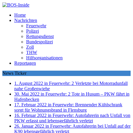
Home
Nachrichten
Feuerwehr
Polizei
Rettungsdienst
Bundespolizei
Zoll
THW
Hilfsorganisationen
Reportagen
News Ticker
1. August 2022 in Feuerwehr:
2 Verletzte bei Motorradunfall
nahe Großenwiehe
30. Mai 2022 in Feuerwehr:
2 Tote in Husum – PKW fährt in
Hafenbecken
17. Februar 2022 in Feuerwehr:
Brennender Kühlschrank
sorgt für Wohnungsbrand in Flensburg
16. Februar 2022 in Feuerwehr:
Autofahrerin nach Unfall von
PKW erfasst und lebensgefährlich verletzt
26. Januar 2022 in Feuerwehr:
Autofahrerin bei Unfall auf der
K90 lebensgefährlich verletzt