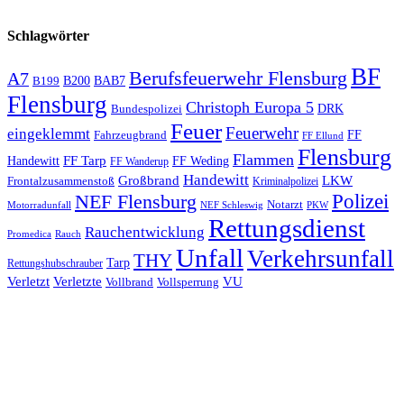
Schlagwörter
BF
Berufsfeuerwehr Flensburg
A7
B200
BAB7
B199
Flensburg
Christoph Europa 5
Bundespolizei
DRK
Feuer
Feuerwehr
eingeklemmt
Fahrzeugbrand
FF
FF Ellund
Flensburg
Flammen
FF Tarp
Handewitt
FF Weding
FF Wanderup
Handewitt
Großbrand
LKW
Frontalzusammenstoß
Kriminalpolizei
Polizei
NEF Flensburg
Notarzt
PKW
Motorradunfall
NEF Schleswig
Rettungsdienst
Rauchentwicklung
Promedica
Rauch
Unfall
Verkehrsunfall
THY
Tarp
Rettungshubschrauber
Verletzt
Verletzte
VU
Vollbrand
Vollsperrung