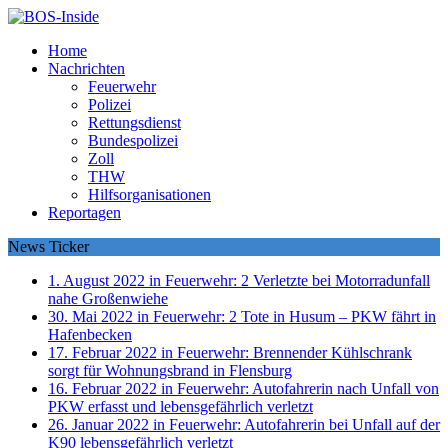
Home
Nachrichten
Feuerwehr
Polizei
Rettungsdienst
Bundespolizei
Zoll
THW
Hilfsorganisationen
Reportagen
News Ticker
1. August 2022 in Feuerwehr:
2 Verletzte bei Motorradunfall
nahe Großenwiehe
30. Mai 2022 in Feuerwehr:
2 Tote in Husum – PKW fährt in
Hafenbecken
17. Februar 2022 in Feuerwehr:
Brennender Kühlschrank
sorgt für Wohnungsbrand in Flensburg
16. Februar 2022 in Feuerwehr:
Autofahrerin nach Unfall von
PKW erfasst und lebensgefährlich verletzt
26. Januar 2022 in Feuerwehr:
Autofahrerin bei Unfall auf der
K90 lebensgefährlich verletzt