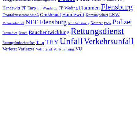
Flensburg
Flammen
FF Tarp
Handewitt
FF Weding
FF Wanderup
Handewitt
Großbrand
LKW
Frontalzusammenstoß
Kriminalpolizei
Polizei
NEF Flensburg
Notarzt
PKW
Motorradunfall
NEF Schleswig
Rettungsdienst
Rauchentwicklung
Promedica
Rauch
Unfall
Verkehrsunfall
THY
Tarp
Rettungshubschrauber
Verletzt
Verletzte
VU
Vollbrand
Vollsperrung