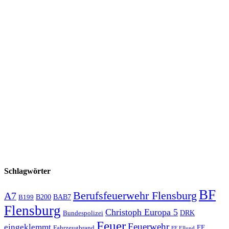
Schlagwörter
BF
Berufsfeuerwehr Flensburg
A7
B200
BAB7
B199
Flensburg
Christoph Europa 5
Bundespolizei
DRK
Feuer
Feuerwehr
eingeklemmt
Fahrzeugbrand
FF
FF Ellund