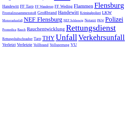
Flensburg
Flammen
FF Tarp
Handewitt
FF Weding
FF Wanderup
Handewitt
Großbrand
LKW
Frontalzusammenstoß
Kriminalpolizei
Polizei
NEF Flensburg
Notarzt
PKW
Motorradunfall
NEF Schleswig
Rettungsdienst
Rauchentwicklung
Promedica
Rauch
Unfall
Verkehrsunfall
THY
Tarp
Rettungshubschrauber
Verletzt
Verletzte
VU
Vollbrand
Vollsperrung