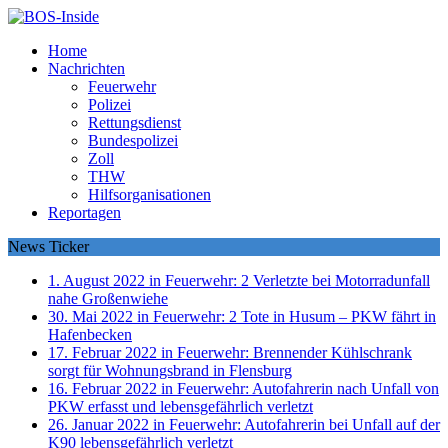
Home
Nachrichten
Feuerwehr
Polizei
Rettungsdienst
Bundespolizei
Zoll
THW
Hilfsorganisationen
Reportagen
News Ticker
1. August 2022 in Feuerwehr:
2 Verletzte bei Motorradunfall
nahe Großenwiehe
30. Mai 2022 in Feuerwehr:
2 Tote in Husum – PKW fährt in
Hafenbecken
17. Februar 2022 in Feuerwehr:
Brennender Kühlschrank
sorgt für Wohnungsbrand in Flensburg
16. Februar 2022 in Feuerwehr:
Autofahrerin nach Unfall von
PKW erfasst und lebensgefährlich verletzt
26. Januar 2022 in Feuerwehr:
Autofahrerin bei Unfall auf der
K90 lebensgefährlich verletzt