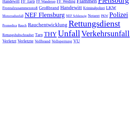
Flensburg
Flammen
FF Tarp
Handewitt
FF Weding
FF Wanderup
Handewitt
Großbrand
LKW
Frontalzusammenstoß
Kriminalpolizei
Polizei
NEF Flensburg
Notarzt
PKW
Motorradunfall
NEF Schleswig
Rettungsdienst
Rauchentwicklung
Promedica
Rauch
Unfall
Verkehrsunfall
THY
Tarp
Rettungshubschrauber
Verletzt
Verletzte
VU
Vollbrand
Vollsperrung