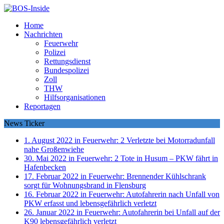
Home
Nachrichten
Feuerwehr
Polizei
Rettungsdienst
Bundespolizei
Zoll
THW
Hilfsorganisationen
Reportagen
News Ticker
1. August 2022 in Feuerwehr:
2 Verletzte bei Motorradunfall
nahe Großenwiehe
30. Mai 2022 in Feuerwehr:
2 Tote in Husum – PKW fährt in
Hafenbecken
17. Februar 2022 in Feuerwehr:
Brennender Kühlschrank
sorgt für Wohnungsbrand in Flensburg
16. Februar 2022 in Feuerwehr:
Autofahrerin nach Unfall von
PKW erfasst und lebensgefährlich verletzt
26. Januar 2022 in Feuerwehr:
Autofahrerin bei Unfall auf der
K90 lebensgefährlich verletzt