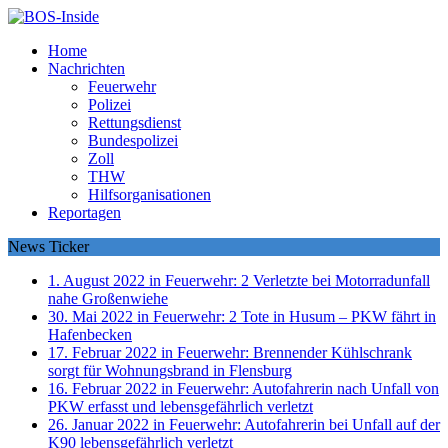
Home
Nachrichten
Feuerwehr
Polizei
Rettungsdienst
Bundespolizei
Zoll
THW
Hilfsorganisationen
Reportagen
News Ticker
1. August 2022 in Feuerwehr:
2 Verletzte bei Motorradunfall
nahe Großenwiehe
30. Mai 2022 in Feuerwehr:
2 Tote in Husum – PKW fährt in
Hafenbecken
17. Februar 2022 in Feuerwehr:
Brennender Kühlschrank
sorgt für Wohnungsbrand in Flensburg
16. Februar 2022 in Feuerwehr:
Autofahrerin nach Unfall von
PKW erfasst und lebensgefährlich verletzt
26. Januar 2022 in Feuerwehr:
Autofahrerin bei Unfall auf der
K90 lebensgefährlich verletzt