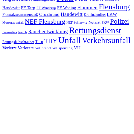
Flensburg
Flammen
FF Tarp
Handewitt
FF Weding
FF Wanderup
Handewitt
Großbrand
LKW
Frontalzusammenstoß
Kriminalpolizei
Polizei
NEF Flensburg
Notarzt
PKW
Motorradunfall
NEF Schleswig
Rettungsdienst
Rauchentwicklung
Promedica
Rauch
Unfall
Verkehrsunfall
THY
Tarp
Rettungshubschrauber
Verletzt
Verletzte
VU
Vollbrand
Vollsperrung