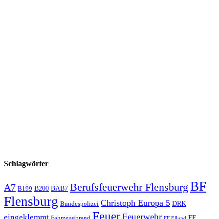
Schlagwörter
BF
Berufsfeuerwehr Flensburg
A7
B200
BAB7
B199
Flensburg
Christoph Europa 5
Bundespolizei
DRK
Feuer
Feuerwehr
eingeklemmt
Fahrzeugbrand
FF
FF Ellund