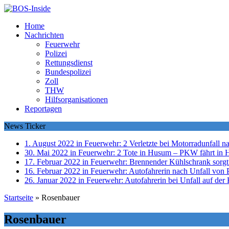
Home
Nachrichten
Feuerwehr
Polizei
Rettungsdienst
Bundespolizei
Zoll
THW
Hilfsorganisationen
Reportagen
News Ticker
1. August 2022 in Feuerwehr:
2 Verletzte bei Motorradunfall 
30. Mai 2022 in Feuerwehr:
2 Tote in Husum – PKW fährt in 
17. Februar 2022 in Feuerwehr:
Brennender Kühlschrank sorgt
16. Februar 2022 in Feuerwehr:
Autofahrerin nach Unfall von P
26. Januar 2022 in Feuerwehr:
Autofahrerin bei Unfall auf der 
Startseite
»
Rosenbauer
Rosenbauer