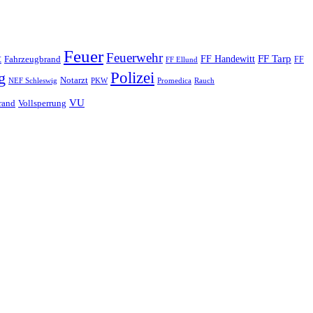
Feuer
Feuerwehr
t
FF Tarp
Fahrzeugbrand
FF Handewitt
FF
FF Ellund
Polizei
g
Notarzt
PKW
Promedica
NEF Schleswig
Rauch
VU
rand
Vollsperrung