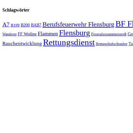
Schlagwörter
BF F
Berufsfeuerwehr Flensburg
A7
B200
BAB7
B199
Flensburg
Flammen
Gr
FF Weding
Frontalzusammenstoß
Wanderup
Rettungsdienst
Rauchentwicklung
Ta
Rettungshubschrauber