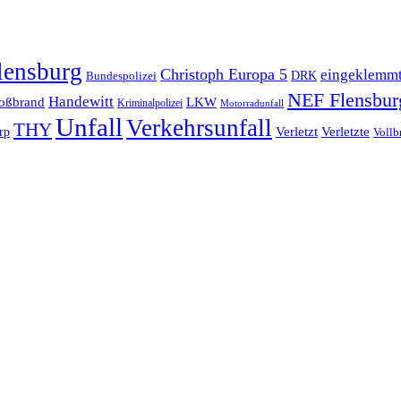
lensburg
Christoph Europa 5
eingeklemm
Bundespolizei
DRK
NEF Flensbur
Handewitt
oßbrand
LKW
Kriminalpolizei
Motorradunfall
Unfall
Verkehrsunfall
THY
rp
Verletzt
Verletzte
Vollb