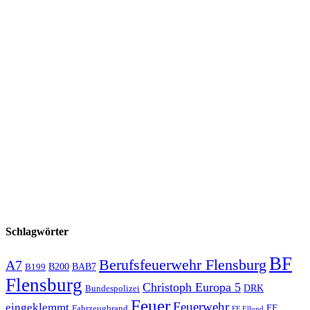
Schlagwörter
BF
Berufsfeuerwehr Flensburg
A7
B200
BAB7
B199
Flensburg
Christoph Europa 5
Bundespolizei
DRK
Feuer
Feuerwehr
eingeklemmt
Fahrzeugbrand
FF
FF Ellund