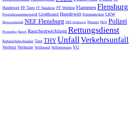
Flensburg
Flammen
FF Tarp
Handewitt
FF Weding
FF Wanderup
Handewitt
Großbrand
LKW
Frontalzusammenstoß
Kriminalpolizei
Polizei
NEF Flensburg
Notarzt
PKW
Motorradunfall
NEF Schleswig
Rettungsdienst
Rauchentwicklung
Promedica
Rauch
Unfall
Verkehrsunfall
THY
Tarp
Rettungshubschrauber
Verletzt
Verletzte
VU
Vollbrand
Vollsperrung