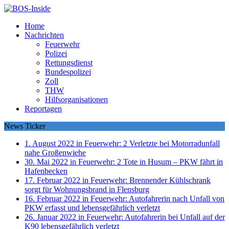
Home
Nachrichten
Feuerwehr
Polizei
Rettungsdienst
Bundespolizei
Zoll
THW
Hilfsorganisationen
Reportagen
News Ticker
1. August 2022 in Feuerwehr:
2 Verletzte bei Motorradunfall
nahe Großenwiehe
30. Mai 2022 in Feuerwehr:
2 Tote in Husum – PKW fährt in
Hafenbecken
17. Februar 2022 in Feuerwehr:
Brennender Kühlschrank
sorgt für Wohnungsbrand in Flensburg
16. Februar 2022 in Feuerwehr:
Autofahrerin nach Unfall von
PKW erfasst und lebensgefährlich verletzt
26. Januar 2022 in Feuerwehr:
Autofahrerin bei Unfall auf der
K90 lebensgefährlich verletzt