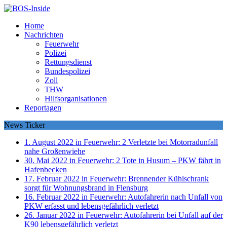
Home
Nachrichten
Feuerwehr
Polizei
Rettungsdienst
Bundespolizei
Zoll
THW
Hilfsorganisationen
Reportagen
News Ticker
1. August 2022 in Feuerwehr:
2 Verletzte bei Motorradunfall
nahe Großenwiehe
30. Mai 2022 in Feuerwehr:
2 Tote in Husum – PKW fährt in
Hafenbecken
17. Februar 2022 in Feuerwehr:
Brennender Kühlschrank
sorgt für Wohnungsbrand in Flensburg
16. Februar 2022 in Feuerwehr:
Autofahrerin nach Unfall von
PKW erfasst und lebensgefährlich verletzt
26. Januar 2022 in Feuerwehr:
Autofahrerin bei Unfall auf der
K90 lebensgefährlich verletzt