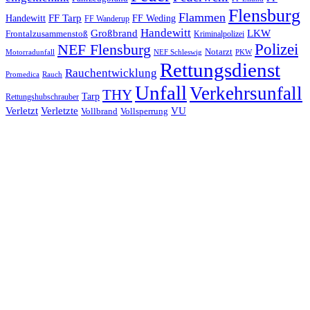
Flensburg
Flammen
FF Tarp
Handewitt
FF Weding
FF Wanderup
Handewitt
Großbrand
LKW
Frontalzusammenstoß
Kriminalpolizei
Polizei
NEF Flensburg
Notarzt
PKW
Motorradunfall
NEF Schleswig
Rettungsdienst
Rauchentwicklung
Promedica
Rauch
Unfall
Verkehrsunfall
THY
Tarp
Rettungshubschrauber
Verletzt
Verletzte
VU
Vollbrand
Vollsperrung