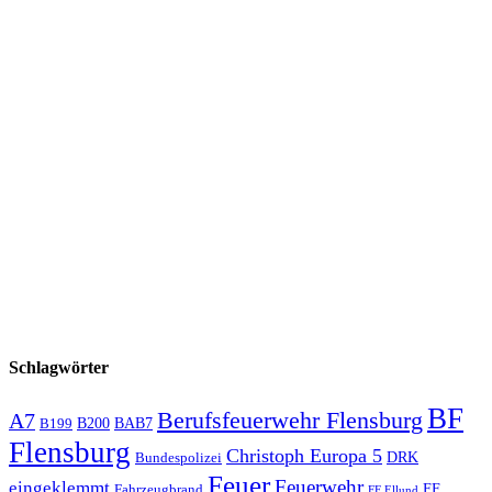
Schlagwörter
BF
Berufsfeuerwehr Flensburg
A7
B200
BAB7
B199
Flensburg
Christoph Europa 5
Bundespolizei
DRK
Feuer
Feuerwehr
eingeklemmt
Fahrzeugbrand
FF
FF Ellund