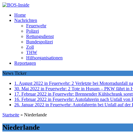
Home
Nachrichten
Feuerwehr
Polizei
Rettungsdienst
Bundespolizei
Zoll
THW
Hilfsorganisationen
Reportagen
News Ticker
1. August 2022 in Feuerwehr:
2 Verletzte bei Motorradunfall 
30. Mai 2022 in Feuerwehr:
2 Tote in Husum – PKW fährt in 
17. Februar 2022 in Feuerwehr:
Brennender Kühlschrank sorgt
16. Februar 2022 in Feuerwehr:
Autofahrerin nach Unfall von P
26. Januar 2022 in Feuerwehr:
Autofahrerin bei Unfall auf der 
Startseite
»
Niederlande
Niederlande