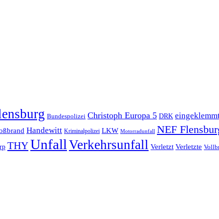
lensburg
Christoph Europa 5
eingeklemm
Bundespolizei
DRK
NEF Flensbur
Handewitt
oßbrand
LKW
Kriminalpolizei
Motorradunfall
Unfall
Verkehrsunfall
THY
rp
Verletzt
Verletzte
Vollb