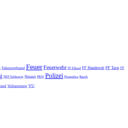
Feuer
Feuerwehr
t
FF Tarp
Fahrzeugbrand
FF Handewitt
FF
FF Ellund
Polizei
g
Notarzt
PKW
Promedica
NEF Schleswig
Rauch
VU
rand
Vollsperrung