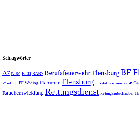
Schlagwörter
BF F
Berufsfeuerwehr Flensburg
A7
B200
BAB7
B199
Flensburg
Flammen
Gr
FF Weding
Frontalzusammenstoß
Wanderup
Rettungsdienst
Rauchentwicklung
Ta
Rettungshubschrauber