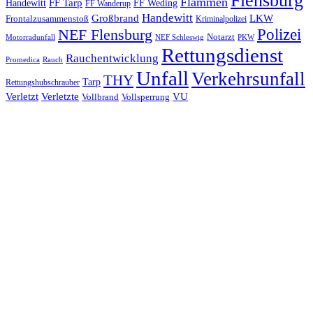
Flensburg
Flammen
FF Tarp
Handewitt
FF Weding
FF Wanderup
Handewitt
Großbrand
LKW
Frontalzusammenstoß
Kriminalpolizei
Polizei
NEF Flensburg
Notarzt
PKW
Motorradunfall
NEF Schleswig
Rettungsdienst
Rauchentwicklung
Promedica
Rauch
Unfall
Verkehrsunfall
THY
Tarp
Rettungshubschrauber
Verletzt
Verletzte
VU
Vollbrand
Vollsperrung