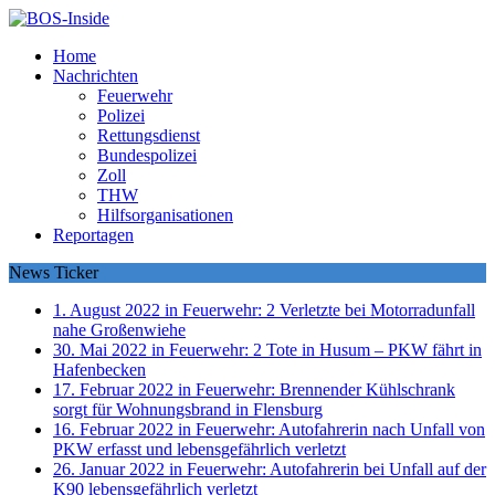
Home
Nachrichten
Feuerwehr
Polizei
Rettungsdienst
Bundespolizei
Zoll
THW
Hilfsorganisationen
Reportagen
News Ticker
1. August 2022 in Feuerwehr:
2 Verletzte bei Motorradunfall
nahe Großenwiehe
30. Mai 2022 in Feuerwehr:
2 Tote in Husum – PKW fährt in
Hafenbecken
17. Februar 2022 in Feuerwehr:
Brennender Kühlschrank
sorgt für Wohnungsbrand in Flensburg
16. Februar 2022 in Feuerwehr:
Autofahrerin nach Unfall von
PKW erfasst und lebensgefährlich verletzt
26. Januar 2022 in Feuerwehr:
Autofahrerin bei Unfall auf der
K90 lebensgefährlich verletzt