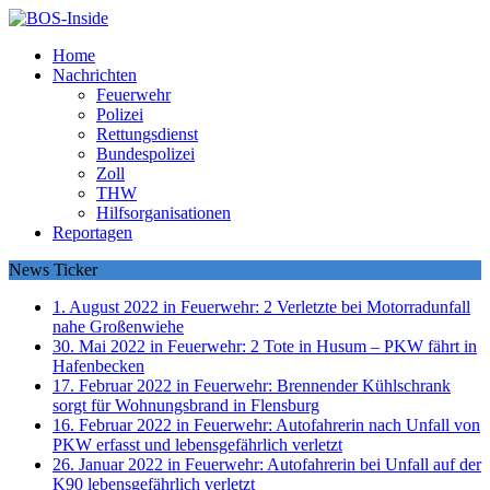
Home
Nachrichten
Feuerwehr
Polizei
Rettungsdienst
Bundespolizei
Zoll
THW
Hilfsorganisationen
Reportagen
News Ticker
1. August 2022 in Feuerwehr:
2 Verletzte bei Motorradunfall
nahe Großenwiehe
30. Mai 2022 in Feuerwehr:
2 Tote in Husum – PKW fährt in
Hafenbecken
17. Februar 2022 in Feuerwehr:
Brennender Kühlschrank
sorgt für Wohnungsbrand in Flensburg
16. Februar 2022 in Feuerwehr:
Autofahrerin nach Unfall von
PKW erfasst und lebensgefährlich verletzt
26. Januar 2022 in Feuerwehr:
Autofahrerin bei Unfall auf der
K90 lebensgefährlich verletzt