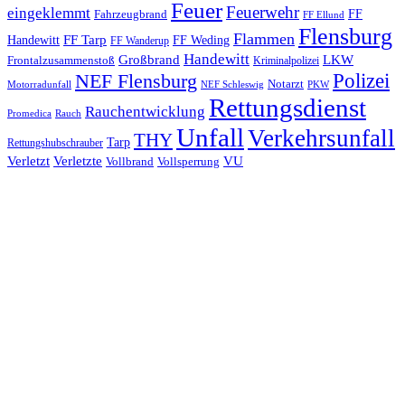
Feuer
Feuerwehr
eingeklemmt
Fahrzeugbrand
FF
FF Ellund
Flensburg
Flammen
FF Tarp
Handewitt
FF Weding
FF Wanderup
Handewitt
Großbrand
LKW
Frontalzusammenstoß
Kriminalpolizei
Polizei
NEF Flensburg
Notarzt
PKW
Motorradunfall
NEF Schleswig
Rettungsdienst
Rauchentwicklung
Promedica
Rauch
Unfall
Verkehrsunfall
THY
Tarp
Rettungshubschrauber
Verletzt
Verletzte
VU
Vollbrand
Vollsperrung