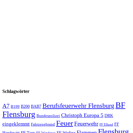
Schlagwörter
BF
Berufsfeuerwehr Flensburg
A7
B200
BAB7
B199
Flensburg
Christoph Europa 5
Bundespolizei
DRK
Feuer
Feuerwehr
eingeklemmt
Fahrzeugbrand
FF
FF Ellund
Flensburg
Flammen
FF Tarp
Handewitt
FF Weding