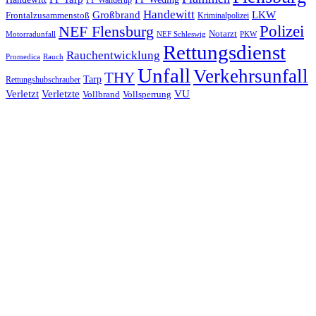
FF Wanderup
Handewitt
Großbrand
LKW
Frontalzusammenstoß
Kriminalpolizei
Polizei
NEF Flensburg
Notarzt
PKW
Motorradunfall
NEF Schleswig
Rettungsdienst
Rauchentwicklung
Promedica
Rauch
Unfall
Verkehrsunfall
THY
Tarp
Rettungshubschrauber
Verletzt
Verletzte
VU
Vollbrand
Vollsperrung