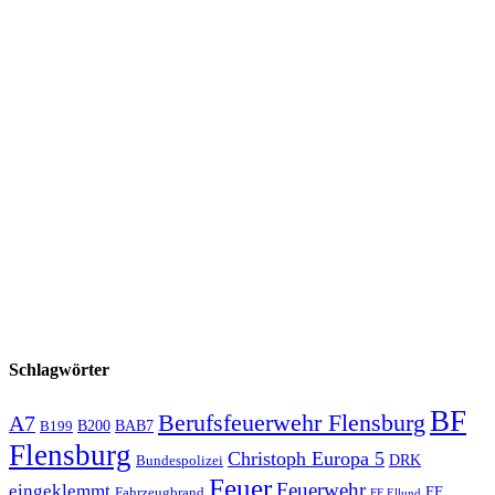
Schlagwörter
BF
Berufsfeuerwehr Flensburg
A7
B200
BAB7
B199
Flensburg
Christoph Europa 5
Bundespolizei
DRK
Feuer
Feuerwehr
eingeklemmt
Fahrzeugbrand
FF
FF Ellund