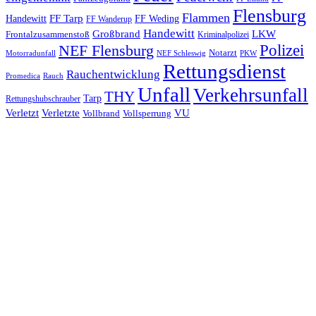
Flensburg
Flammen
FF Tarp
Handewitt
FF Weding
FF Wanderup
Handewitt
Großbrand
LKW
Frontalzusammenstoß
Kriminalpolizei
Polizei
NEF Flensburg
Notarzt
PKW
Motorradunfall
NEF Schleswig
Rettungsdienst
Rauchentwicklung
Promedica
Rauch
Unfall
Verkehrsunfall
THY
Tarp
Rettungshubschrauber
Verletzt
Verletzte
VU
Vollbrand
Vollsperrung