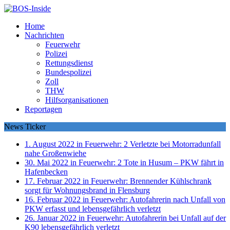
Home
Nachrichten
Feuerwehr
Polizei
Rettungsdienst
Bundespolizei
Zoll
THW
Hilfsorganisationen
Reportagen
News Ticker
1. August 2022 in Feuerwehr:
2 Verletzte bei Motorradunfall
nahe Großenwiehe
30. Mai 2022 in Feuerwehr:
2 Tote in Husum – PKW fährt in
Hafenbecken
17. Februar 2022 in Feuerwehr:
Brennender Kühlschrank
sorgt für Wohnungsbrand in Flensburg
16. Februar 2022 in Feuerwehr:
Autofahrerin nach Unfall von
PKW erfasst und lebensgefährlich verletzt
26. Januar 2022 in Feuerwehr:
Autofahrerin bei Unfall auf der
K90 lebensgefährlich verletzt