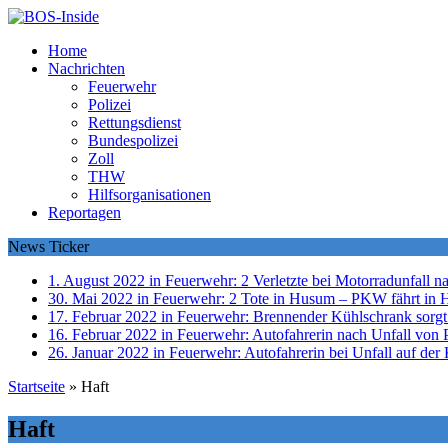
Home
Nachrichten
Feuerwehr
Polizei
Rettungsdienst
Bundespolizei
Zoll
THW
Hilfsorganisationen
Reportagen
News Ticker
1. August 2022 in Feuerwehr:
2 Verletzte bei Motorradunfall 
30. Mai 2022 in Feuerwehr:
2 Tote in Husum – PKW fährt in 
17. Februar 2022 in Feuerwehr:
Brennender Kühlschrank sorgt
16. Februar 2022 in Feuerwehr:
Autofahrerin nach Unfall von P
26. Januar 2022 in Feuerwehr:
Autofahrerin bei Unfall auf der 
Startseite
»
Haft
Haft