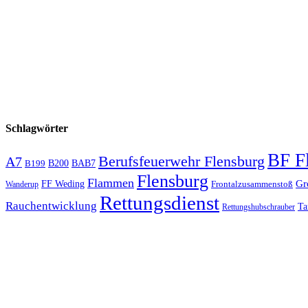
Schlagwörter
BF F
Berufsfeuerwehr Flensburg
A7
B200
BAB7
B199
Flensburg
Flammen
Gr
FF Weding
Frontalzusammenstoß
Wanderup
Rettungsdienst
Rauchentwicklung
Ta
Rettungshubschrauber