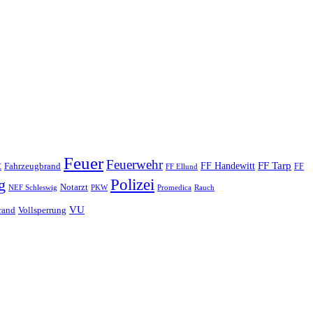
Feuer
Feuerwehr
t
FF Tarp
Fahrzeugbrand
FF Handewitt
FF
FF Ellund
Polizei
g
Notarzt
PKW
Promedica
NEF Schleswig
Rauch
VU
rand
Vollsperrung