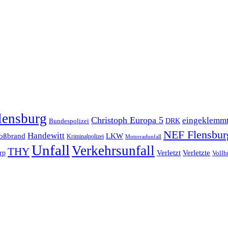
lensburg
Christoph Europa 5
eingeklemm
Bundespolizei
DRK
NEF Flensbur
Handewitt
oßbrand
LKW
Kriminalpolizei
Motorradunfall
Unfall
Verkehrsunfall
THY
rp
Verletzt
Verletzte
Vollb