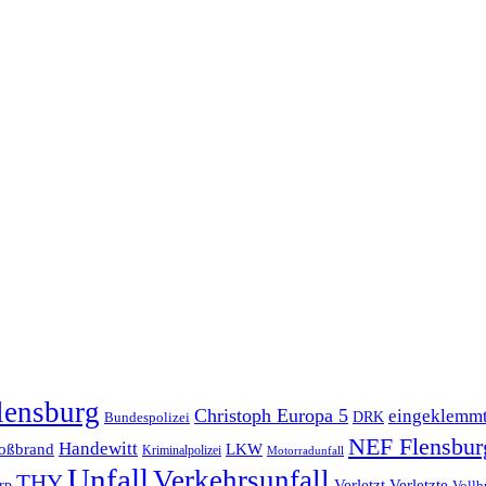
lensburg
Christoph Europa 5
eingeklemm
Bundespolizei
DRK
NEF Flensbur
Handewitt
oßbrand
LKW
Kriminalpolizei
Motorradunfall
Unfall
Verkehrsunfall
THY
rp
Verletzt
Verletzte
Vollb