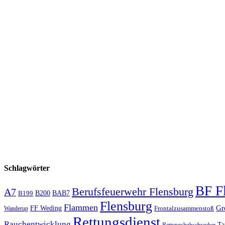
Schlagwörter
BF F
Berufsfeuerwehr Flensburg
A7
B200
BAB7
B199
Flensburg
Flammen
Gr
FF Weding
Frontalzusammenstoß
Wanderup
Rettungsdienst
Rauchentwicklung
Ta