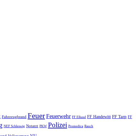
Feuer
Feuerwehr
t
FF Tarp
Fahrzeugbrand
FF Handewitt
FF
FF Ellund
Polizei
g
Notarzt
PKW
Promedica
NEF Schleswig
Rauch
VU
rand