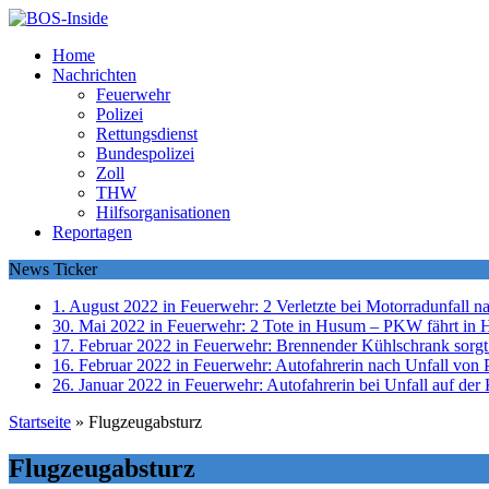
Home
Nachrichten
Feuerwehr
Polizei
Rettungsdienst
Bundespolizei
Zoll
THW
Hilfsorganisationen
Reportagen
News Ticker
1. August 2022 in Feuerwehr:
2 Verletzte bei Motorradunfall 
30. Mai 2022 in Feuerwehr:
2 Tote in Husum – PKW fährt in 
17. Februar 2022 in Feuerwehr:
Brennender Kühlschrank sorgt
16. Februar 2022 in Feuerwehr:
Autofahrerin nach Unfall von P
26. Januar 2022 in Feuerwehr:
Autofahrerin bei Unfall auf der 
Startseite
»
Flugzeugabsturz
Flugzeugabsturz