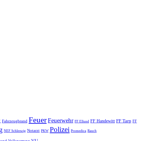
Feuer
Feuerwehr
t
FF Tarp
Fahrzeugbrand
FF Handewitt
FF
FF Ellund
Polizei
g
Notarzt
PKW
Promedica
NEF Schleswig
Rauch
VU
rand