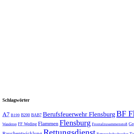
Schlagwörter
BF F
Berufsfeuerwehr Flensburg
A7
B200
BAB7
B199
Flensburg
Flammen
Gr
FF Weding
Frontalzusammenstoß
Wanderup
Rettungsdienst
Rauchentwicklung
Ta