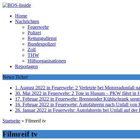
Home
Nachrichten
Feuerwehr
Polizei
Rettungsdienst
Bundespolizei
Zoll
THW
Hilfsorganisationen
Reportagen
News Ticker
1. August 2022 in Feuerwehr:
2 Verletzte bei Motorradunfall 
30. Mai 2022 in Feuerwehr:
2 Tote in Husum – PKW fährt in 
17. Februar 2022 in Feuerwehr:
Brennender Kühlschrank sorgt
16. Februar 2022 in Feuerwehr:
Autofahrerin nach Unfall von P
26. Januar 2022 in Feuerwehr:
Autofahrerin bei Unfall auf der 
Startseite
»
Filmreif tv
Filmreif tv