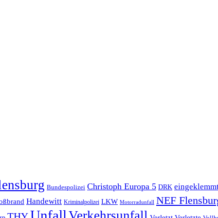
lensburg
Christoph Europa 5
eingeklemm
Bundespolizei
DRK
NEF Flensbur
Handewitt
oßbrand
LKW
Kriminalpolizei
Motorradunfall
Unfall
Verkehrsunfall
THY
rp
Verletzt
Verletzte
Vollb