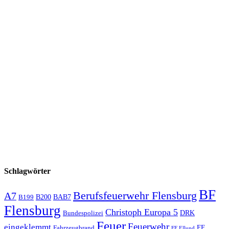
Schlagwörter
BF
Berufsfeuerwehr Flensburg
A7
B200
BAB7
B199
Flensburg
Christoph Europa 5
Bundespolizei
DRK
Feuer
Feuerwehr
eingeklemmt
Fahrzeugbrand
FF
FF Ellund