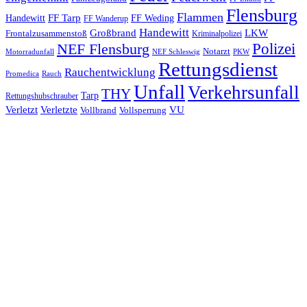
Flensburg
Flammen
FF Tarp
Handewitt
FF Weding
FF Wanderup
Handewitt
Großbrand
LKW
Frontalzusammenstoß
Kriminalpolizei
Polizei
NEF Flensburg
Notarzt
PKW
Motorradunfall
NEF Schleswig
Rettungsdienst
Rauchentwicklung
Promedica
Rauch
Unfall
Verkehrsunfall
THY
Tarp
Rettungshubschrauber
Verletzt
Verletzte
VU
Vollbrand
Vollsperrung