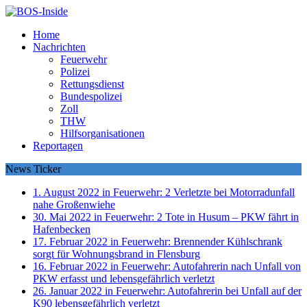
Home
Nachrichten
Feuerwehr
Polizei
Rettungsdienst
Bundespolizei
Zoll
THW
Hilfsorganisationen
Reportagen
News Ticker
1. August 2022 in Feuerwehr:
2 Verletzte bei Motorradunfall
nahe Großenwiehe
30. Mai 2022 in Feuerwehr:
2 Tote in Husum – PKW fährt in
Hafenbecken
17. Februar 2022 in Feuerwehr:
Brennender Kühlschrank
sorgt für Wohnungsbrand in Flensburg
16. Februar 2022 in Feuerwehr:
Autofahrerin nach Unfall von
PKW erfasst und lebensgefährlich verletzt
26. Januar 2022 in Feuerwehr:
Autofahrerin bei Unfall auf der
K90 lebensgefährlich verletzt