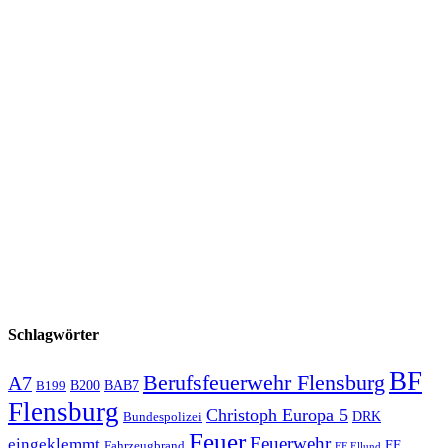
Schlagwörter
BF
Berufsfeuerwehr Flensburg
A7
B200
BAB7
B199
Flensburg
Christoph Europa 5
Bundespolizei
DRK
Feuer
Feuerwehr
eingeklemmt
Fahrzeugbrand
FF
FF Ellund