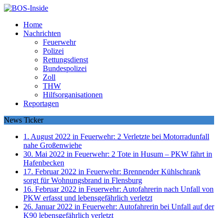
Home
Nachrichten
Feuerwehr
Polizei
Rettungsdienst
Bundespolizei
Zoll
THW
Hilfsorganisationen
Reportagen
News Ticker
1. August 2022 in Feuerwehr:
2 Verletzte bei Motorradunfall
nahe Großenwiehe
30. Mai 2022 in Feuerwehr:
2 Tote in Husum – PKW fährt in
Hafenbecken
17. Februar 2022 in Feuerwehr:
Brennender Kühlschrank
sorgt für Wohnungsbrand in Flensburg
16. Februar 2022 in Feuerwehr:
Autofahrerin nach Unfall von
PKW erfasst und lebensgefährlich verletzt
26. Januar 2022 in Feuerwehr:
Autofahrerin bei Unfall auf der
K90 lebensgefährlich verletzt