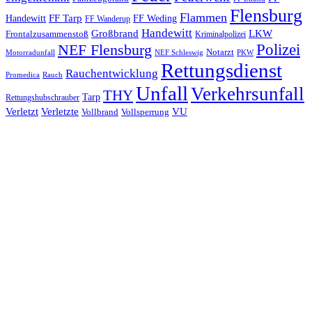
Flensburg
Flammen
FF Tarp
Handewitt
FF Weding
FF Wanderup
Handewitt
Großbrand
LKW
Frontalzusammenstoß
Kriminalpolizei
Polizei
NEF Flensburg
Notarzt
PKW
Motorradunfall
NEF Schleswig
Rettungsdienst
Rauchentwicklung
Promedica
Rauch
Unfall
Verkehrsunfall
THY
Tarp
Rettungshubschrauber
Verletzt
Verletzte
VU
Vollbrand
Vollsperrung