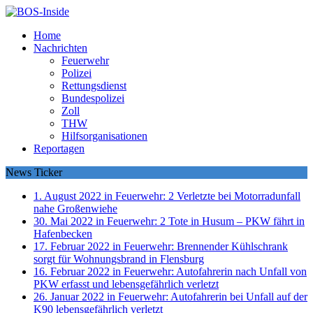
Home
Nachrichten
Feuerwehr
Polizei
Rettungsdienst
Bundespolizei
Zoll
THW
Hilfsorganisationen
Reportagen
News Ticker
1. August 2022 in Feuerwehr:
2 Verletzte bei Motorradunfall
nahe Großenwiehe
30. Mai 2022 in Feuerwehr:
2 Tote in Husum – PKW fährt in
Hafenbecken
17. Februar 2022 in Feuerwehr:
Brennender Kühlschrank
sorgt für Wohnungsbrand in Flensburg
16. Februar 2022 in Feuerwehr:
Autofahrerin nach Unfall von
PKW erfasst und lebensgefährlich verletzt
26. Januar 2022 in Feuerwehr:
Autofahrerin bei Unfall auf der
K90 lebensgefährlich verletzt