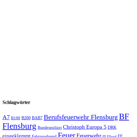
Schlagwörter
BF
Berufsfeuerwehr Flensburg
A7
B200
BAB7
B199
Flensburg
Christoph Europa 5
Bundespolizei
DRK
Feuer
Feuerwehr
eingeklemmt
Fahrzeugbrand
FF
FF Ellund