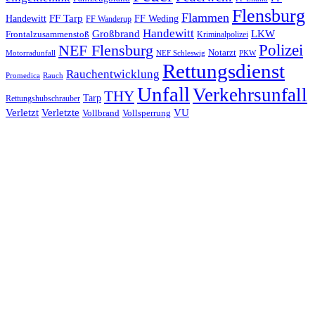
Flensburg
Flammen
FF Tarp
Handewitt
FF Weding
FF Wanderup
Handewitt
Großbrand
LKW
Frontalzusammenstoß
Kriminalpolizei
Polizei
NEF Flensburg
Notarzt
PKW
Motorradunfall
NEF Schleswig
Rettungsdienst
Rauchentwicklung
Promedica
Rauch
Unfall
Verkehrsunfall
THY
Tarp
Rettungshubschrauber
Verletzt
Verletzte
VU
Vollbrand
Vollsperrung