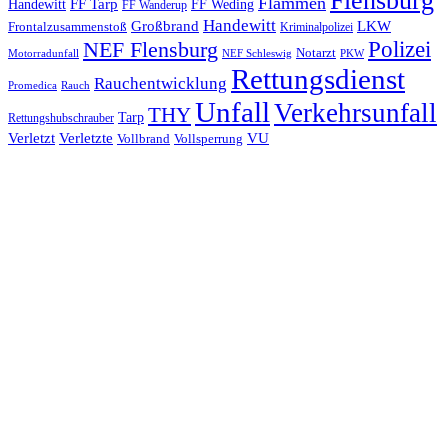
Flensburg
Flammen
FF Tarp
Handewitt
FF Weding
FF Wanderup
Handewitt
Großbrand
LKW
Frontalzusammenstoß
Kriminalpolizei
Polizei
NEF Flensburg
Notarzt
PKW
Motorradunfall
NEF Schleswig
Rettungsdienst
Rauchentwicklung
Promedica
Rauch
Unfall
Verkehrsunfall
THY
Tarp
Rettungshubschrauber
Verletzt
Verletzte
VU
Vollbrand
Vollsperrung