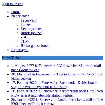
Home
Nachrichten
Feuerwehr
Polizei
Rettungsdienst
Bundespolizei
Zoll
THW
Hilfsorganisationen
Reportagen
News Ticker
1. August 2022 in Feuerwehr:
2 Verletzte bei Motorradunfall
nahe Großenwiehe
30. Mai 2022 in Feuerwehr:
2 Tote in Husum – PKW fährt in
Hafenbecken
17. Februar 2022 in Feuerwehr:
Brennender Kühlschrank
sorgt für Wohnungsbrand in Flensburg
16. Februar 2022 in Feuerwehr:
Autofahrerin nach Unfall von
PKW erfasst und lebensgefährlich verletzt
26. Januar 2022 in Feuerwehr:
Autofahrerin bei Unfall auf der
K90 lebensgefährlich verletzt